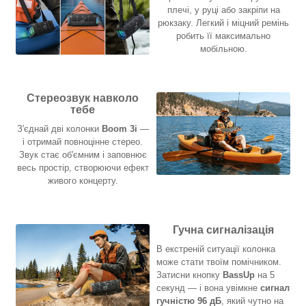
плечі, у руці або закріпи на
рюкзаку. Легкий і міцний ремінь
робить її максимально
мобільною.
Стереозвук навколо
тебе
З'єднай дві колонки
Boom 3i
—
і отримай повноцінне стерео.
Звук стає об'ємним і заповнює
весь простір, створюючи ефект
живого концерту.
Гучна сигналізація
В екстреній ситуації колонка
може стати твоїм помічником.
Затисни кнопку
BassUp
на 5
секунд — і вона увімкне
сигнал
гучністю 96 дБ
, який чутно на