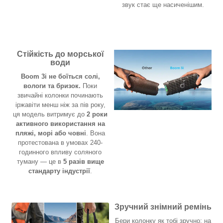
звук стає ще насиченішим.
Стійкість до морської
води
Boom 3i не боїться солі,
вологи та бризок.
Поки
звичайні колонки починають
іржавіти менш ніж за пів року,
ця модель витримує до
2 роки
активного використання на
пляжі, морі або човні
. Вона
протестована в умовах 240-
годинного впливу соляного
туману — це в
5 разів вище
стандарту індустрії
.
Зручний знімний ремінь
Бери колонку як тобі зручно: на