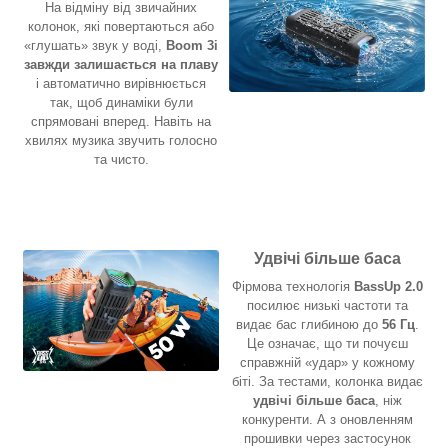
На відміну від звичайних
колонок, які повертаються або
«глушать» звук у воді,
Boom 3i
завжди залишається на плаву
і автоматично вирівнюється
так, щоб динаміки були
спрямовані вперед. Навіть на
хвилях музика звучить голосно
та чисто.
Удвічі більше баса
Фірмова технологія
BassUp 2.0
посилює низькі частоти та
видає бас глибиною до
56 Гц
.
Це означає, що ти почуєш
справжній «удар» у кожному
біті. За тестами, колонка видає
удвічі більше баса
, ніж
конкуренти. А з оновленням
прошивки через застосунок