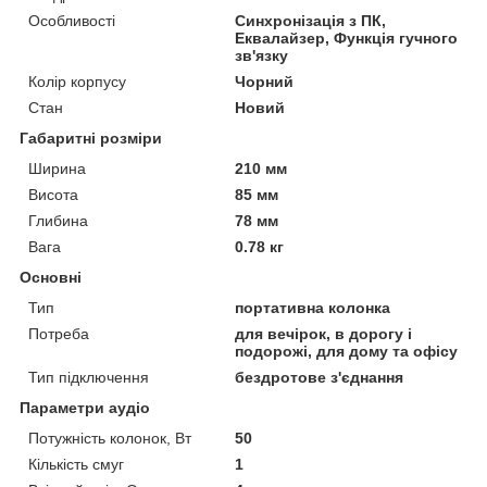
Особливості
Синхронізація з ПК,
Еквалайзер, Функція гучного
зв'язку
Колір корпусу
Чорний
Стан
Новий
Габаритні розміри
Ширина
210 мм
Висота
85 мм
Глибина
78 мм
Вага
0.78 кг
Основні
Тип
портативна колонка
Потреба
для вечірок, в дорогу і
подорожі, для дому та офісу
Тип підключення
бездротове з'єднання
Параметри аудіо
Потужність колонок, Вт
50
Кількість смуг
1