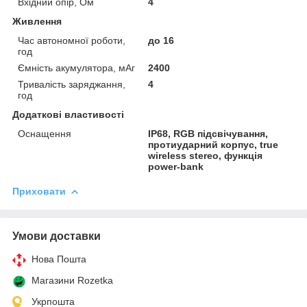
Вхідний опір, Ом
4
Живлення
Час автономної роботи,
до 16
год
Ємність акумулятора, мАг
2400
Тривалість заряджання,
4
год
Додаткові властивості
Оснащення
IP68, RGB підсвічування,
протиударний корпус, true
wireless stereo, функція
power-bank
Приховати
Умови доставки
Нова Пошта
Магазини Rozetka
Укрпошта