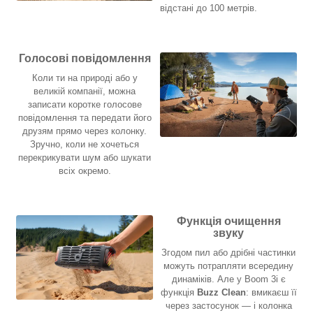
відстані до 100 метрів.
Голосові повідомлення
Коли ти на природі або у
великій компанії, можна
записати коротке голосове
повідомлення та передати його
друзям прямо через колонку.
Зручно, коли не хочеться
перекрикувати шум або шукати
всіх окремо.
Функція очищення
звуку
Згодом пил або дрібні частинки
можуть потрапляти всередину
динаміків. Але у Boom 3i є
функція
Buzz Clean
: вмикаєш її
через застосунок — і колонка