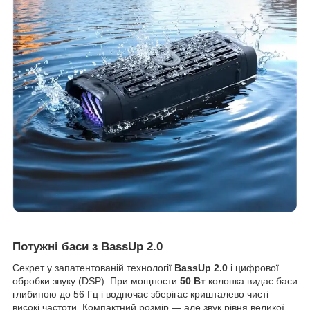
Потужні баси з BassUp 2.0
Секрет у запатентованій технології
BassUp 2.0
і цифрової
обробки звуку (DSP). При мощности
50 Вт
колонка видає баси
глибиною до 56 Гц і водночас зберігає кришталево чисті
високі частоти. Компактний розмір — але звук рівня великої