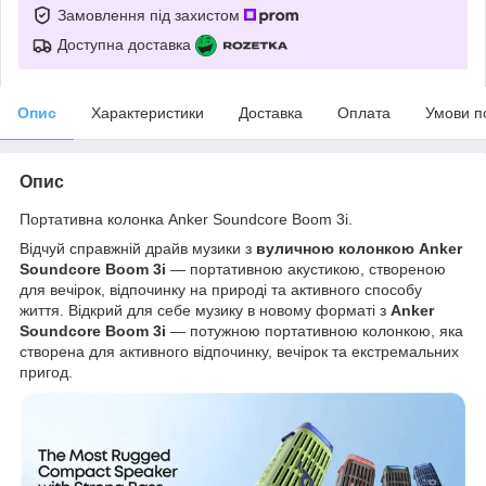
Замовлення під захистом
Доступна доставка
Опис
Характеристики
Доставка
Оплата
Умови п
Опис
Портативна колонка Anker Soundcore Boom 3i.
Відчуй справжній драйв музики з
вуличною колонкою Anker
Soundcore Boom 3i
— портативною акустикою, створеною
для вечірок, відпочинку на природі та активного способу
життя. Відкрий для себе музику в новому форматі з
Anker
Soundcore Boom 3i
— потужною портативною колонкою, яка
створена для активного відпочинку, вечірок та екстремальних
пригод.