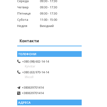
Середа
09:30
17:30
Четвер
09:30
17:30
Пʼятниця
09:30
17:30
Субота
11:00
15:00
Неділя
Вихідний
Контакти
+380 (98) 602-14-14
Kyivstar
+380 (63) 970-14-14
lifecell
+380639701414
+380639701414