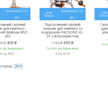
Залишилось 24
Залишилось 24
–43%
–29%
дні
дні
тивний газовий
Портативний газовий
Газо
к для кемпінгу і
пальник для кемпінгу та
цан
ей Widesea WSC-
подорожей PACOONE HL-
різ
202
01 з вітрозахистом
450 ₴
650 ₴
50 ₴
1 150 ₴
Гот
о до відправки
Готово до відправки
6041
6078