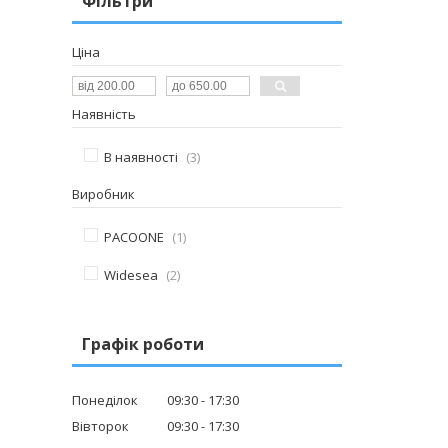
Фільтри
Ціна
Наявність
В наявності
3
Виробник
PACOONE
1
Widesea
2
Графік роботи
Понеділок
09:30
17:30
Вівторок
09:30
17:30