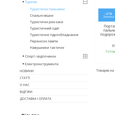
Туризм
Туристичні пальники
–47%
Спальні мішки
Туристичні рюкзаки
Порта
Туристичний одяг
пальни
подорож
Туристичне гідрообладнання
Переносні лампи
8
Навушники тактичні
Готов
Спорт і відпочинок
Електроінструменти
НОВИНИ
СТАТТІ
О НАС
ВІДГУКИ
ДОСТАВКА І ОПЛАТА