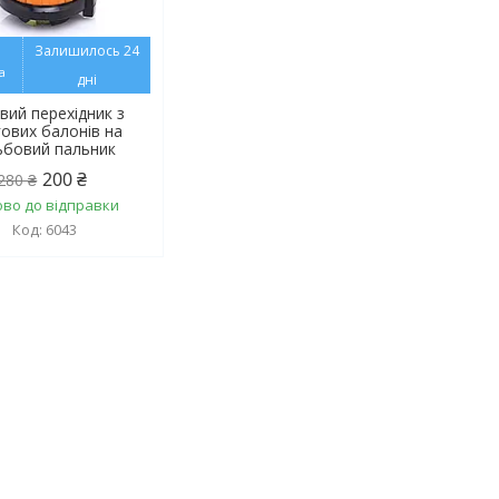
Залишилось 24
дні
вий перехідник з
гових балонів на
ьбовий пальник
200 ₴
280 ₴
ово до відправки
6043