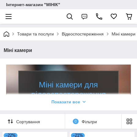
Інтернет-магазин "МІНІК"
Товари та послуги
Відеоспостереження
Міні камери
Міні камери
Міні камери для
відеоспостереження
Показати все
В наявності найбільший вибір в
Україні за низькими цінами!
Сортування
0
Фільтри
Оригінальні мікрокамери безпосередньо від
–22%
–21%
виробника.