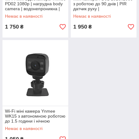
PD02 1080p | нагрудна body
з роботою до 90 днів | PIR
camera | водонепроникна |
датчик руху |
дисплей | 1200 mAh
Водонепроникна | З кліпсою
Немає в наявності
Немає в наявності
1 750
1 950
₴
₴
Wi-Fi міні камера Ynmee
WK15 з автономною роботою
до 1.5 години і нічною
підсвіткою
Немає в наявності