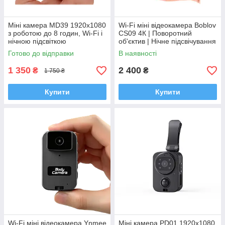
Міні камера MD39 1920x1080
Wi-Fi міні відеокамера Boblov
з роботою до 8 годин, Wi-Fi і
CS09 4К | Поворотний
нічною підсвіткою
об'єктив | Нічне підсвічування
| 1080p
Готово до відправки
В наявності
1 350
2 400
₴
₴
1 750 ₴
Купити
Купити
Wi-Fi міні відеокамера Ynmee
Міні камера PD01 1920x1080