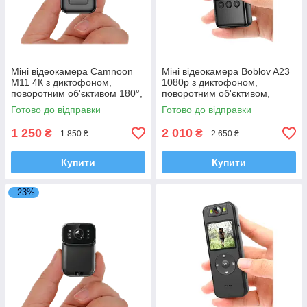
Міні відеокамера Camnoon
Міні відеокамера Boblov A23
M11 4К з диктофоном,
1080p з диктофоном,
поворотним об'єктивом 180°,
поворотним об'єктивом,
дисплеєм
дисплеєм, кутом огляду 120°
Готово до відправки
Готово до відправки
1 250
2 010
₴
₴
1 850 ₴
2 650 ₴
Купити
Купити
–23%