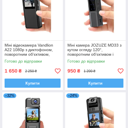
Міні відеокамера Vandlion
Міні камера JOZUZE MD33 з
A22 1080p з диктофоном,
кутом огляду 120°,
поворотним об'єктивом,
поворотним об'єктивом і
дисплеєм, кутом огляду 120°
автономною роботою до 5
Готово до відправки
Готово до відправки
годин
1 650
950
₴
₴
2 250 ₴
1 200 ₴
Купити
Купити
–32%
–24%