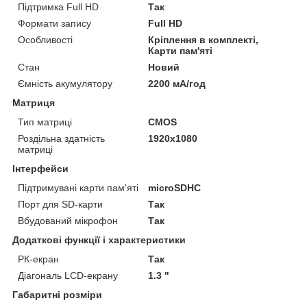
Підтримка Full HD
Так
Формати запису
Full HD
Особливості
Кріплення в комплекті,
Карти пам'яті
Стан
Новий
Ємність акумулятору
2200 мА/год
Матриця
Тип матриці
CMOS
Роздільна здатність
1920x1080
матриці
Інтерфейси
Підтримувані карти пам'яті
microSDHC
Порт для SD-карти
Так
Вбудований мікрофон
Так
Додаткові функції і характеристики
РК-екран
Так
Діагональ LCD-екрану
1.3 "
Габаритні розміри