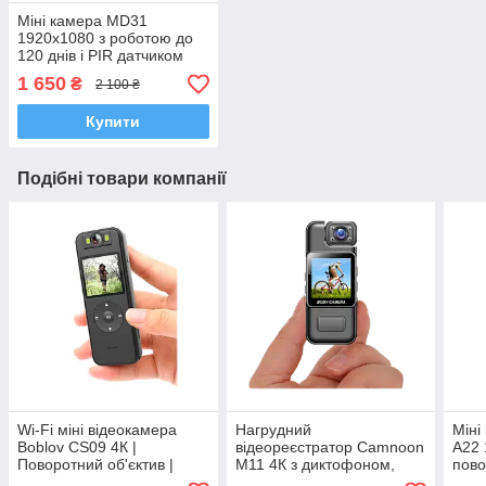
Міні камера MD31
1920x1080 з роботою до
120 днів і PIR датчиком
руху
1 650
₴
2 100 ₴
Купити
Подібні товари компанії
Wi-Fi міні відеокамера
Нагрудний
Міні
Boblov CS09 4К |
відеореєстратор Camnoon
A22 
Поворотний об'єктив |
M11 4К з диктофоном,
пово
Нічне підсвічування |
поворотним об'єктивом
дисп