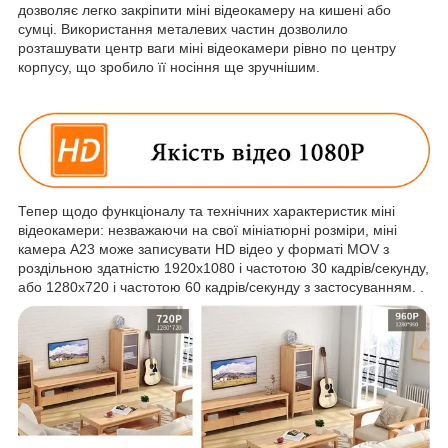
дозволяє легко закріпити міні відеокамеру на кишені або
сумці. Використання металевих частин дозволило
розташувати центр ваги міні відеокамери рівно по центру
корпусу, що зробило її носіння ще зручнішим.
Тепер щодо функціоналу та технічних характеристик міні
відеокамери: незважаючи на свої мініатюрні розміри, міні
камера A23 може записувати HD відео у форматі MOV з
роздільною здатністю 1920х1080 і частотою 30 кадрів/секунду,
або 1280х720 і частотою 60 кадрів/секунду з застосуванням. .