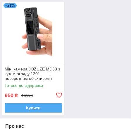
–21%
Міні камера JOZUZE MD33 з
кутом огляду 120°,
поворотним об'єктивом і
автономною роботою до 5
Готово до відправки
годин
950
₴
1 200 ₴
Купити
Про нас