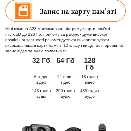
Міні камера A23 максимально підтримує карти пам'яті
microSD до 128 Гб, причому за рахунок дуже високої
роздільної здатності рекомендується використовувати
високошвидкісні карти пам'яті 10 класу і вище. Безперервний
запис відео та аудіо триватиме:
32 Гб
64 Гб
128
Гб
6 годин
12 годин
18 годин
відео
відео
відео
145 годин
290 годин
435 годин
аудіо
аудіо
аудіо