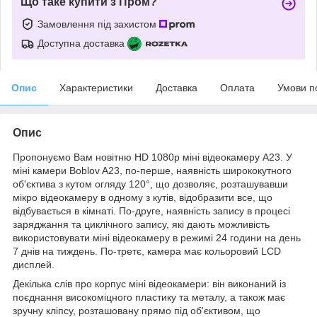
Що таке купити з Пром?
Замовлення під захистом
Доступна доставка
Опис
Характеристики
Доставка
Оплата
Умови п
Опис
Пропонуємо Вам новітню HD 1080p міні відеокамеру A23. У
міні камери Boblov A23, по-перше, наявність ширококутного
об'єктива з кутом огляду 120°, що дозволяє, розташувавши
мікро відеокамеру в одному з кутів, відобразити все, що
відбувається в кімнаті. По-друге, наявність запису в процесі
заряджання та циклічного запису, які дають можливість
використовувати міні відеокамеру в режимі 24 години на день
7 днів на тиждень. По-третє, камера має кольоровий LCD
дисплей.
Декілька слів про корпус міні відеокамери: він виконаний із
поєднання високоміцного пластику та металу, а також має
зручну кліпсу, розташовану прямо під об'єктивом, що