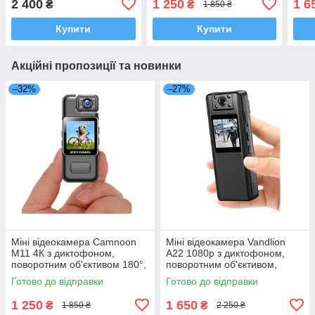
2 400
1 250
1 6
₴
₴
1 850 ₴
1080p
180°, дисплеєм, 1000mAh
120°
Купити
Купити
Акційні пропозиції та новинки
–32%
–27%
Міні відеокамера Camnoon
Міні відеокамера Vandlion
M11 4К з диктофоном,
A22 1080p з диктофоном,
поворотним об'єктивом 180°,
поворотним об'єктивом,
дисплеєм
дисплеєм, кутом огляду 120°
Готово до відправки
Готово до відправки
1 250
1 650
₴
₴
1 850 ₴
2 250 ₴