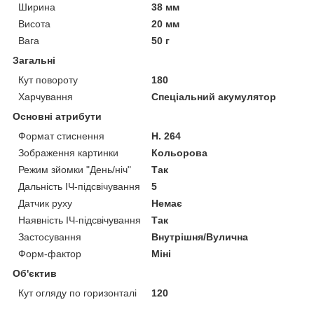
Ширина
38 мм
Висота
20 мм
Вага
50 г
Загальні
Кут повороту
180
Харчування
Спеціальний акумулятор
Основні атрибути
Формат стиснення
H. 264
Зображення картинки
Кольорова
Режим зйомки "День/ніч"
Так
Дальність ІЧ-підсвічування
5
Датчик руху
Немає
Наявність ІЧ-підсвічування
Так
Застосування
Внутрішня/Вулична
Форм-фактор
Міні
Об'єктив
Кут огляду по горизонталі
120