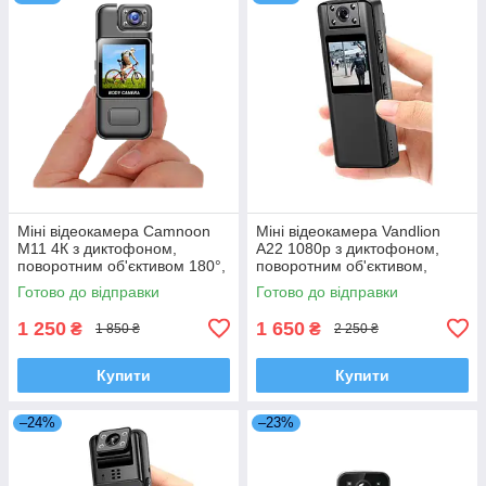
Міні відеокамера Camnoon
Міні відеокамера Vandlion
M11 4К з диктофоном,
A22 1080p з диктофоном,
поворотним об'єктивом 180°,
поворотним об'єктивом,
дисплеєм
дисплеєм, кутом огляду 120°
Готово до відправки
Готово до відправки
1 250
1 650
₴
₴
1 850 ₴
2 250 ₴
Купити
Купити
–24%
–23%