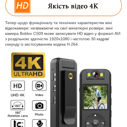
Тепер щодо функціоналу та технічних характеристик міні
відеокамери: незважаючи на свої мініатюрні розміри, міні
камера Boblov CS09 може записувати HD відео у форматі AVI
з роздільною здатністю 1920х1080 і частотою 30 кадрів/
секунду із застосуванням кодека H.264.