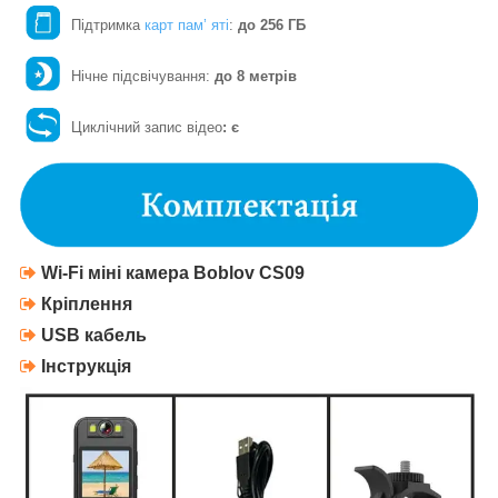
Підтримка
карт пам’ яті
:
до 256 ГБ
Нічне підсвічування:
до 8 метрів
Циклічний запис відео
: є
Wi-Fi м
іні камера
Boblov
CS09
Кріплення
USB кабель
Інструкція