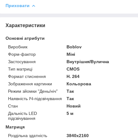
Приховати
Характеристики
Основні атрибути
Виробник
Boblov
Форм-фактор
Міні
Застосування
Внутрішня/Вулична
Тип матриці
CMOS
Формат стиснення
H. 264
Зображення картинки
Кольорова
Режим зйомки "День/ніч"
Так
Наявність ІЧ-підсвічування
Так
Стан
Новий
Дальність LED
5 м
підсвічування
Матриця
Роздільна здатність
3840х2160