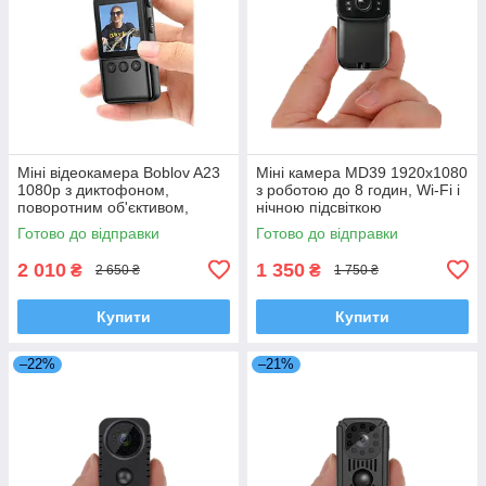
Міні відеокамера Boblov A23
Міні камера MD39 1920x1080
1080p з диктофоном,
з роботою до 8 годин, Wi-Fi і
поворотним об'єктивом,
нічною підсвіткою
дисплеєм, кутом огляду 120°
Готово до відправки
Готово до відправки
2 010
1 350
₴
₴
2 650 ₴
1 750 ₴
Купити
Купити
–22%
–21%