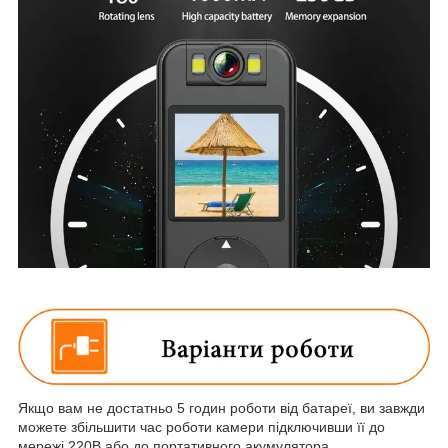
Якщо вам не достатньо 5 годин роботи від батареї, ви завжди
можете збільшити час роботи камери підключивши її до
мережі 220В або до портативного акумулятора.