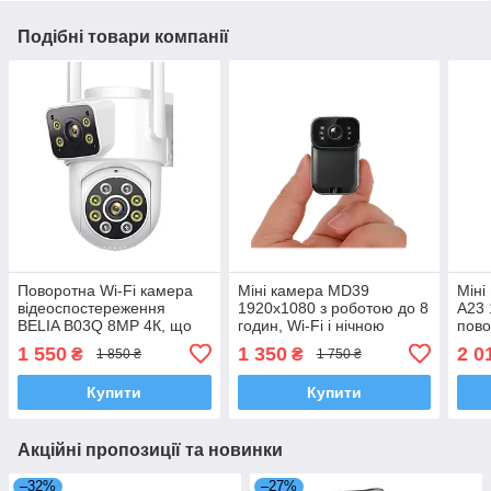
Подібні товари компанії
Поворотна Wi-Fi камера
Міні камера MD39
Міні
відеоспостереження
1920x1080 з роботою до 8
A23 
BELIA B03Q 8MP 4К, що
годин, Wi-Fi і нічною
пово
стежить за об'єктом | Дві
підсвіткою
дисп
1 550
1 350
2 0
₴
₴
1 850 ₴
1 750 ₴
лінзи | ONVIF
120°
Купити
Купити
Акційні пропозиції та новинки
–32%
–27%