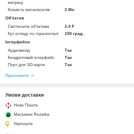
матриці
Кількість мегапікселів
2 Мп
Об'єктив
Світлосила об'єктива
2.4 F
Кут огляду по горизонталі
150 град.
Інтерфейси
Аудиовихід
Так
Бездротовий інтерфейс
Так
Порт для SD-карти
Так
Приховати
Умови доставки
Нова Пошта
Магазини Rozetka
Укрпошта