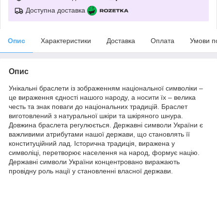
Доступна доставка
Опис
Характеристики
Доставка
Оплата
Умови п
Опис
Унікальні браслети із зображенням національної символіки –
це вираження єдності нашого народу, а носити їх – велика
честь та знак поваги до національних традицій. Браслет
виготовлений з натуральної шкіри та шкіряного шнура.
Довжина браслета регулюється. Державні символи України є
важливими атрибутами нашої держави, що становлять її
конституційний лад. Історична традиція, виражена у
символіці, перетворює населення на народ, формує націю.
Державні символи України концентровано виражають
провідну роль нації у становленні власної держави.