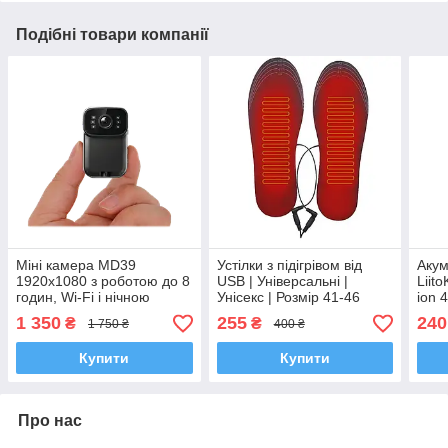
Подібні товари компанії
Міні камера MD39
Устілки з підігрівом від
Акум
1920x1080 з роботою до 8
USB | Універсальні |
Liito
годин, Wi-Fi і нічною
Унісекс | Розмір 41-46
ion 
підсвіткою
макс
1 350
255
240
₴
₴
1 750 ₴
400 ₴
пер
Купити
Купити
Про нас