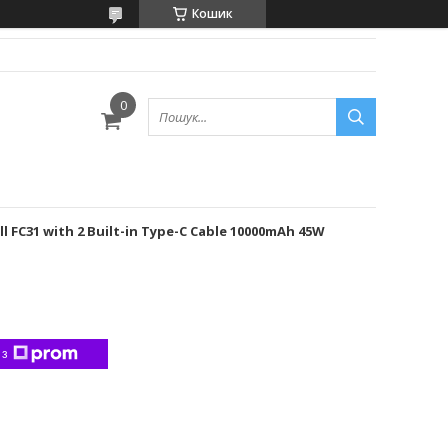
Кошик
 FC31 with 2 Built-in Type-C Cable 10000mAh 45W
 з