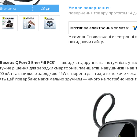
6%
23 дні
повернення товару протягом 14 д
У компанії підключені електронні 
покидаючи сайту.
Baseus QPow 3 EnerFill FC31
— швидкість, зручність і потужність у т
ужне рішення для зарядки смартфонів, планшетів, навушників і навіть
00mAh та швидкою зарядкою 45W створена для тих, хто не хоче чекати 
лять цей повербанк максимально зручним — нічого не потрібно носит