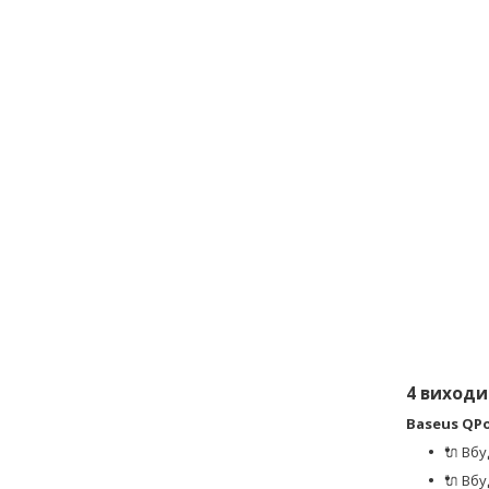
4 виходи
Baseus QPow
🔌 Вбу
🔌 Вбу