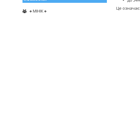
Це означає:
🔸МІНІК🔸