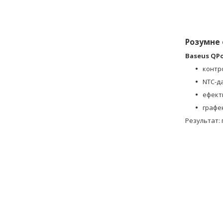
Розумне 
Baseus QPow
контро
NTC-д
ефект
графе
Результат: 