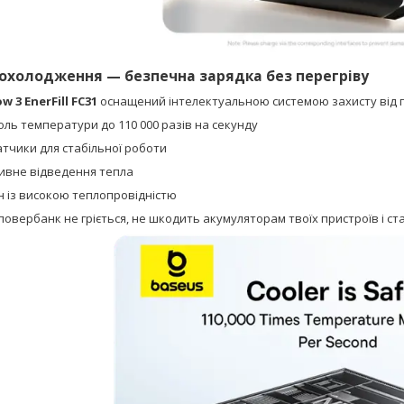
охолодження — безпечна зарядка без перегріву
 3 EnerFill FC31
оснащений інтелектуальною системою захисту від п
ль температури до 110 000 разів на секунду
атчики для стабільної роботи
ивне відведення тепла
н із високою теплопровідністю
повербанк не гріється, не шкодить акумуляторам твоїх пристроїв і ст