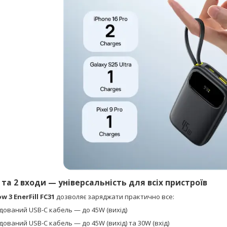
 та 2 входи — універсальність для всіх пристроїв
 3 EnerFill FC31
дозволяє заряджати практично все:
дований USB-C кабель — до 45W (вихід)
дований USB-C кабель — до 45W (вихід) та 30W (вхід)