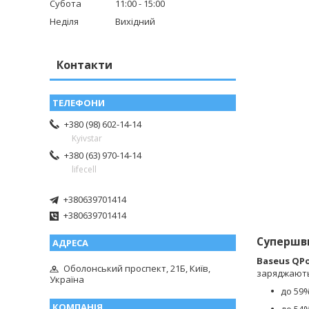
Субота
11:00
15:00
Неділя
Вихідний
Контакти
+380 (98) 602-14-14
Kyivstar
+380 (63) 970-14-14
lifecell
+380639701414
+380639701414
Супершви
Baseus QPow
Оболонський проспект, 21Б, Київ,
заряджають
Україна
до 59%
до 54%