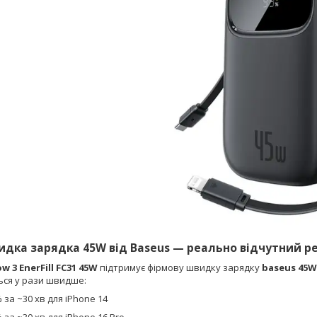
дка зарядка 45W від Baseus — реально відчутний р
 3 EnerFill FC31 45W
підтримує фірмову швидку зарядку
baseus 45W
ся у рази швидше:
 за ~30 хв для iPhone 14
 за ~30 хв для iPhone 16 Pro