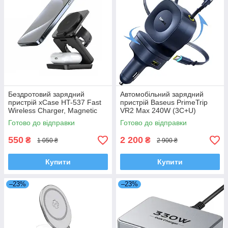
Бездротовий зарядний
Автомобільний зарядний
пристрій xCase HT-537 Fast
пристрій Baseus PrimeTrip
Wireless Charger, Magnetic
VR2 Max 240W (3C+U)
MagSafe 3 в 1 для iPhone
(C02067) Cosmic Black + 2
Готово до відправки
Готово до відправки
вбудовані кабелі USB-C
550
2 200
₴
₴
1 050 ₴
2 900 ₴
Купити
Купити
–23%
–23%