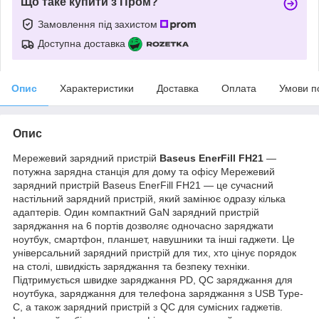
Що таке купити з Пром?
Замовлення під захистом
Доступна доставка
Опис
Характеристики
Доставка
Оплата
Умови п
Опис
Мережевий зарядний пристрій
Baseus EnerFill FH21
—
потужна зарядна станція для дому та офісу Мережевий
зарядний пристрій Baseus EnerFill FH21 — це сучасний
настільний зарядний пристрій, який замінює одразу кілька
адаптерів. Один компактний GaN зарядний пристрій
заряджання на 6 портів дозволяє одночасно заряджати
ноутбук, смартфон, планшет, навушники та інші гаджети. Це
універсальний зарядний пристрій для тих, хто цінує порядок
на столі, швидкість заряджання та безпеку техніки.
Підтримується швидке заряджання PD, QC заряджання для
ноутбука, заряджання для телефона заряджання з USB Type-
C, а також зарядний пристрій з QC для сумісних гаджетів.