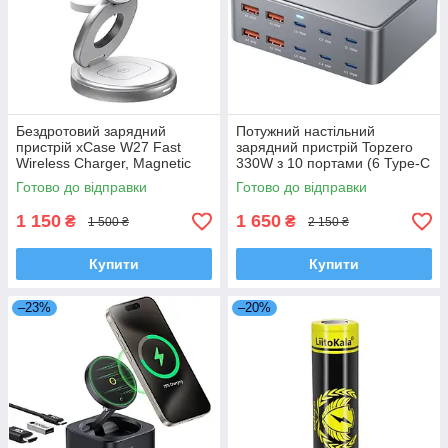
Бездротовий зарядний
Потужний настільний
пристрій xCase W27 Fast
зарядний пристрій Topzero
Wireless Charger, Magnetic
330W з 10 портами (6 Type-C
MagSafe 3 в 1 для iPhone
+ 4 USB-A) GaN Fast
Готово до відправки
Готово до відправки
Charging
1 150
1 650
₴
₴
1 500 ₴
2 150 ₴
Купити
Купити
–23%
–20%