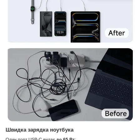
Швидка зарядка ноутбука
Один порт USB-C видає
до 65 Вт
: