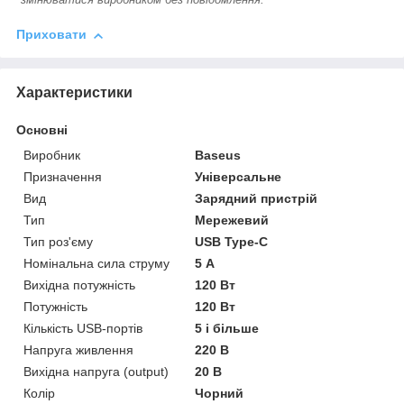
Приховати
Характеристики
Основні
Виробник
Baseus
Призначення
Універсальне
Вид
Зарядний пристрій
Тип
Мережевий
Тип роз'єму
USB Type-C
Номінальна сила струму
5 А
Вихідна потужність
120 Вт
Потужність
120 Вт
Кількість USB-портів
5 і більше
Напруга живлення
220 В
Вихідна напруга (output)
20 В
Колір
Чорний