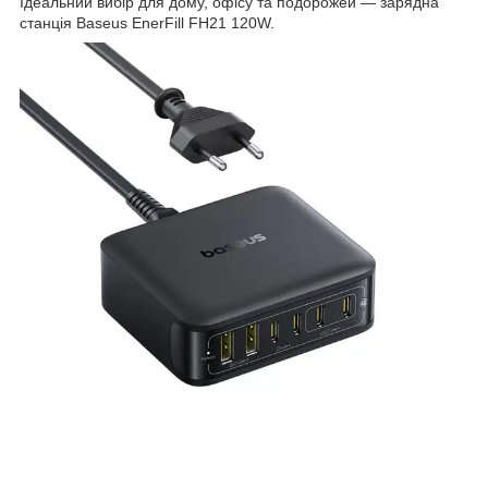
Ідеальний вибір для дому, офісу та подорожей — зарядна
станція Baseus EnerFill FH21 120W.