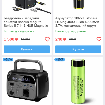
Бездротовий зарядний
Акумулятор 18650 LiitoKala
пристрій Baseus MagPro
Lii-King 4000 Li-ion 4000mAh
Series II 7-in-1 HUB Magnetic
3.7V, максимальний струм
Wireless Charging 15W
12A, перезаряджуваний
Готово до відправки
Готово до відправки
1 500
240
₴
₴
1 950 ₴
300 ₴
Купити
Купити
–16%
–15%