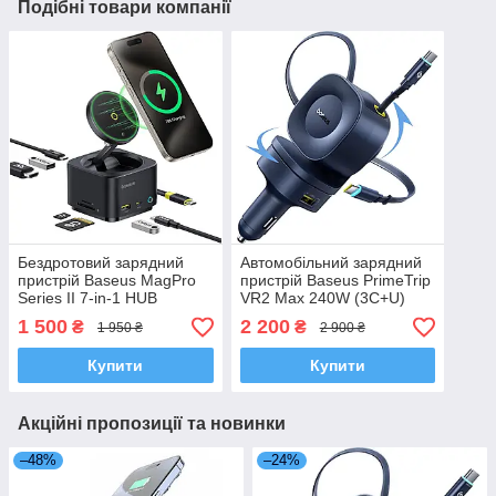
Подібні товари компанії
Бездротовий зарядний
Автомобільний зарядний
пристрій Baseus MagPro
пристрій Baseus PrimeTrip
Series II 7-in-1 HUB
VR2 Max 240W (3C+U)
Magnetic Wireless
(C02067) Cosmic Black + 2
1 500
2 200
₴
₴
1 950 ₴
2 900 ₴
Charging 15W
вбудовані кабелі USB-C
Купити
Купити
Акційні пропозиції та новинки
–48%
–24%