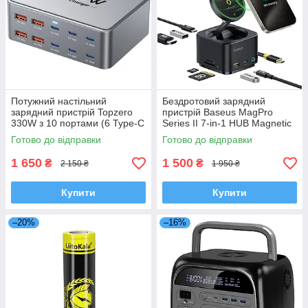
Потужний настільний
Бездротовий зарядний
зарядний пристрій Topzero
пристрій Baseus MagPro
330W з 10 портами (6 Type-C
Series II 7-in-1 HUB Magnetic
+ 4 USB-A) GaN Fast
Wireless Charging 15W
Готово до відправки
Готово до відправки
Charging
1 650
1 500
₴
₴
2 150 ₴
1 950 ₴
Купити
Купити
–20%
–16%