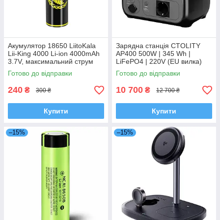
Акумулятор 18650 LiitoKala
Зарядна станція CTOLITY
Lii-King 4000 Li-ion 4000mAh
AP400 500W | 345 Wh |
3.7V, максимальний струм
LiFePO4 | 220V (EU вилка)
12A, перезаряджуваний
Готово до відправки
Готово до відправки
240
10 700
₴
₴
300 ₴
12 700 ₴
Купити
Купити
–15%
–15%