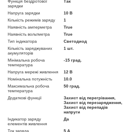
Функція бездротової
Так
зарядки
Напруга зарядки
10 В
Кількість режимів заряду
1
Наявність амперметра
True
Наявність вольтметра
True
Тип індикатора
Светодиод
Кількість заряджуваних
1 шт.
акумуляторів
Мінімальна робоча
-15 град.
температура
Напруга мережі живлення
12 В
Номінальна потужність
10.0
Максимальна робоча
50 град.
температура
Додаткові функції
Захист від перегрівання,
Захист від перезарядження,
Захист від перепадів
напруги
Індикатор заряду
Да
елементів живлення
Ток заряда
5 А