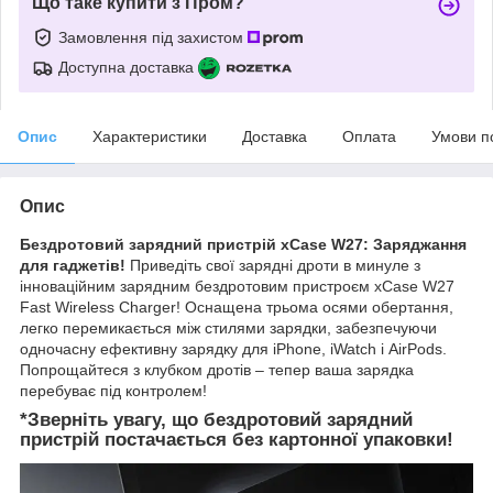
Що таке купити з Пром?
Замовлення під захистом
Доступна доставка
Опис
Характеристики
Доставка
Оплата
Умови п
Опис
Бездротовий зарядний пристрій xCase W27: Заряджання
для гаджетів!
Приведіть свої зарядні дроти в минуле з
інноваційним зарядним бездротовим пристроєм xCase W27
Fast Wireless Charger! Оснащена трьома осями обертання,
легко перемикається між стилями зарядки, забезпечуючи
одночасну ефективну зарядку для iPhone, iWatch і AirPods.
Попрощайтеся з клубком дротів – тепер ваша зарядка
перебуває під контролем!
*Зверніть увагу, що бездротовий зарядний
пристрій постачається без картонної упаковки!