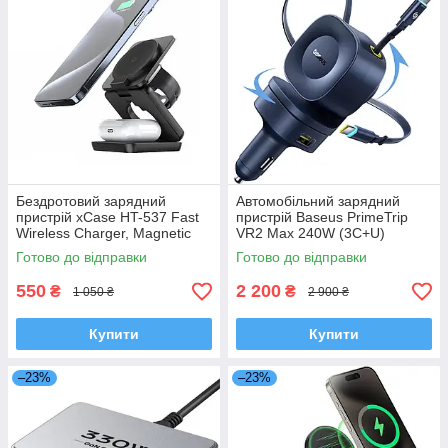
Бездротовий зарядний
Автомобільний зарядний
пристрій xCase HT-537 Fast
пристрій Baseus PrimeTrip
Wireless Charger, Magnetic
VR2 Max 240W (3C+U)
MagSafe 3 в 1 для iPhone
(C02067) Cosmic Black + 2
Готово до відправки
Готово до відправки
вбудовані кабелі USB-C
550
2 200
₴
₴
1 050 ₴
2 900 ₴
Купити
Купити
–23%
–23%