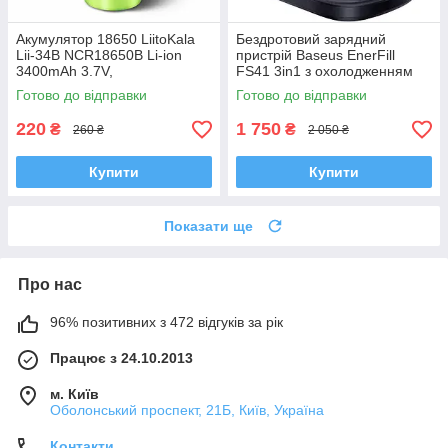
Акумулятор 18650 LiitoKala
Бездротовий зарядний
Lii-34B NCR18650B Li-ion
пристрій Baseus EnerFill
3400mAh 3.7V,
FS41 3in1 з охолодженням
максимальний струм 10A,
Black (P10281904123-01)
Готово до відправки
Готово до відправки
перезаряджуваний
220
1 750
₴
₴
260 ₴
2 050 ₴
Купити
Купити
Показати ще
Про нас
96% позитивних з 472 відгуків за рік
Працює з 24.10.2013
м. Київ
Оболонський проспект, 21Б, Київ, Україна
Контакти