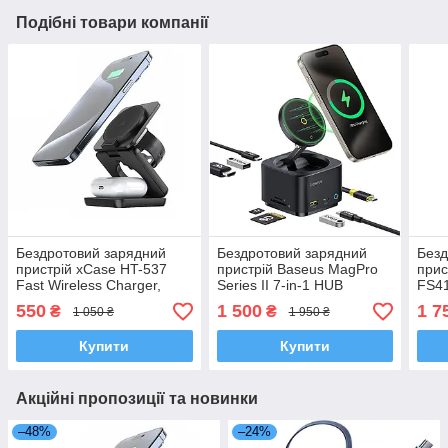
Подібні товари компанії
Бездротовий зарядний
Бездротовий зарядний
Безд
пристрій xCase HT-537
пристрій Baseus MagPro
прис
Fast Wireless Charger,
Series II 7-in-1 HUB
FS41
Magnetic MagSafe 3 в 1
Magnetic Wireless
охол
550
1 500
1 7
₴
₴
1 050 ₴
1 950 ₴
для iPhone
Charging 15W
(P10
Купити
Купити
Акційні пропозиції та новинки
–48%
–24%