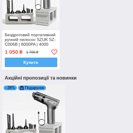
Бездротовий портативний
ручний пилосос SZUK SZ-
C006B | 8000PA | 4000
mAh | 6 Насадок | HEPA-
1 050
₴
1 700 ₴
фільтр
Купити
Акційні пропозиції та новинки
–38%
Подарунок