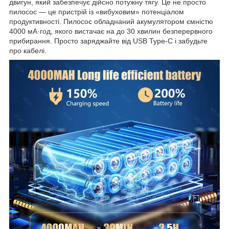
двигун, який забезпечує дійсно потужну тягу. Це не просто
пилосос — це пристрій із «вибуховим» потенціалом
продуктивності. Пилосос обладнаний акумулятором ємністю
4000 мА·год, якого вистачає на до 30 хвилин безперервного
прибирання. Просто заряджайте від USB Type-C і забудьте
про кабелі.