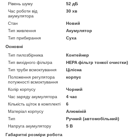
Рівень шуму
52 дБ
Час роботи від
30 хв
акумулятора
Стан
Новий
Тип живлення
Акумулятор
Тип прибирання
Суха
Основні
Тип пилозбірника
Контейнер
Тип вихідного фільтра
HEPA фільтр тонкої очистки)
Тип труби всмоктування
Цілісна
Положення регулятора
корпус
потужності всмоктування
Колір корпусу
Чорний
Час заряду акумулятора
4 час
Кількість щіток в комплекті
6
Матеріал корпусу
Алюміній
Тип
Ручний (автомобільний)
Напруга акумулятору
5 В
Габаритні розміри робота