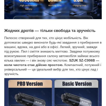
Жодних дротів — тільки свобода та зручність
Пилосос створений для тих, хто цінує мобільність. Він
допомагає швидко виконати будь-які завдання з прибирання в
машині, вдома, на дачі або в офісі. Легкий, зручний, завжди
під рукою. Пил і сміття зникають миттєво. Завдяки потужному
всмоктуванню прибирання салону автомобіля займає всього
кілька хвилин — і він знову сяє чистотою.
SZUK SZ-C006B —
коли чистота стає дійсно простою.
Компактний, потужний і
універсальний — це ідеальний вибір для тих, хто цінує лад і
зручність.