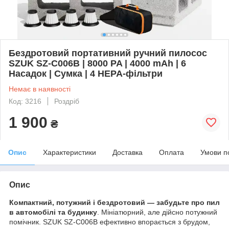
Бездротовий портативний ручний пилосос
SZUK SZ-C006B | 8000 PA | 4000 mAh | 6
Насадок | Сумка | 4 HEPA-фільтри
Немає в наявності
Код: 3216
Роздріб
1 900
₴
Опис
Характеристики
Доставка
Оплата
Умови п
Опис
Компактний, потужний і бездротовий — забудьте про пил
в автомобілі та будинку
. Мініатюрний, але дійсно потужний
помічник. SZUK SZ-C006B ефективно впорається з брудом,