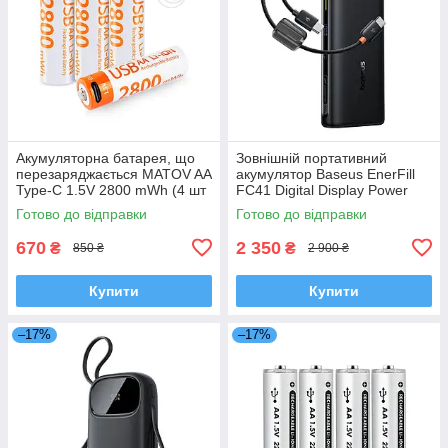
Акумуляторна батарея, що
Зовнішній портативний
перезаряджається MATOV AA
акумулятор Baseus EnerFill
Type-C 1.5V 2800 mWh (4 шт
FC41 Digital Display Power
в комплекті)
Bank 100W 20000mAh з
Готово до відправки
Готово до відправки
кабелем (E0028N)
670
2 350
₴
₴
850 ₴
2 900 ₴
Купити
Купити
–17%
–17%