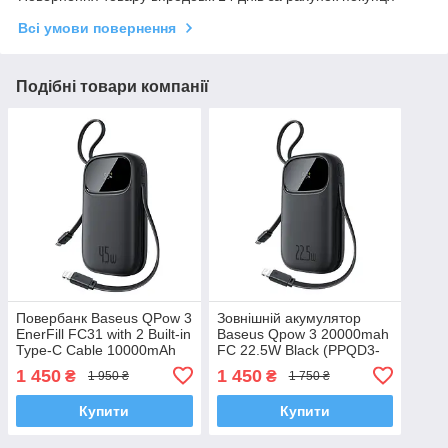
Всі умови повернення
Подібні товари компанії
Повербанк Baseus QPow 3
Зовнішній акумулятор
EnerFill FC31 with 2 Built-in
Baseus Qpow 3 20000mah
Type-C Cable 10000mAh
FC 22.5W Black (PPQD3-
45W (P10082102123-00)
1022D)
1 450
1 450
₴
₴
1 950 ₴
1 750 ₴
Купити
Купити