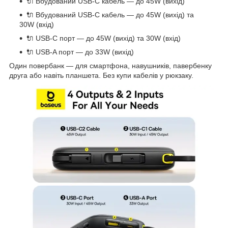
🔌 Вбудований USB-C кабель — до 45W (вихід)
🔌 Вбудований USB-C кабель — до 45W (вихід) та
30W (вхід)
🔌 USB-C порт — до 45W (вихід) та 30W (вхід)
🔌 USB-A порт — до 33W (вихід)
Один повербанк — для смартфона, навушників, павербенку
друга або навіть планшета. Без купи кабелів у рюкзаку.