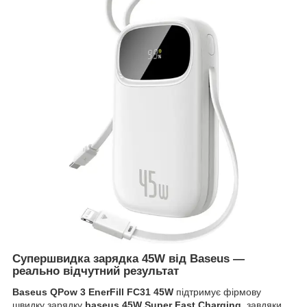
Супершвидка зарядка 45W від Baseus —
реально відчутний результат
Baseus QPow 3 EnerFill FC31 45W
підтримує фірмову
швидку зарядку
baseus 45W Super Fast Charging
, завдяки