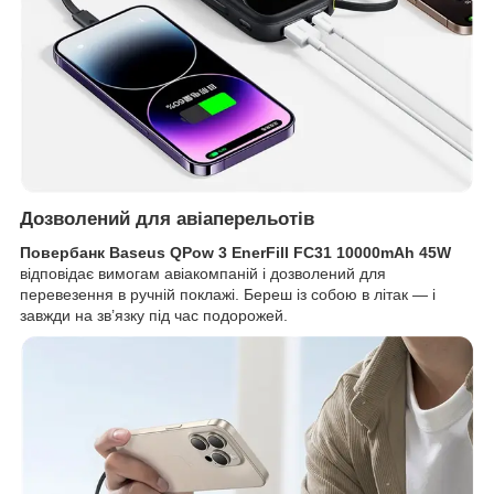
Дозволений для авіаперельотів
Повербанк Baseus QPow 3 EnerFill FC31 10000mAh 45W
відповідає вимогам авіакомпаній і дозволений для
перевезення в ручній поклажі. Береш із собою в літак — і
завжди на зв’язку під час подорожей.