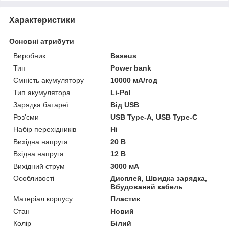
Характеристики
Основні атрибути
Виробник
Baseus
Тип
Power bank
Ємність акумулятору
10000 мА/год
Тип акумулятора
Li-Pol
Зарядка батареї
Від USB
Роз'єми
USB Type-A, USB Type-C
Набір перехідників
Ні
Вихідна напруга
20 В
Вхідна напруга
12 В
Вихідний струм
3000 мА
Особливості
Дисплей, Швидка зарядка,
Вбудований кабель
Матеріал корпусу
Пластик
Стан
Новий
Колір
Білий