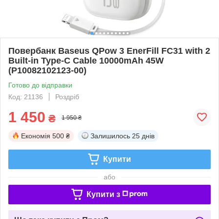
Повербанк Baseus QPow 3 EnerFill FC31 with 2
Built-in Type-C Cable 10000mAh 45W
(P10082102123-00)
Готово до відправки
Код: 21136
Роздріб
1 450
₴
1 950 ₴
Економія
500 ₴
Залишилось
25 днів
Купити
або
Купити з