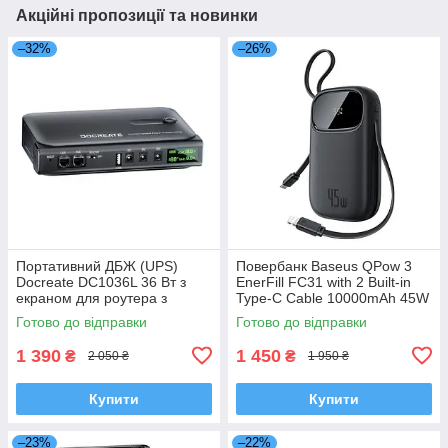
Акційні пропозиції та новинки
–32%
–26%
Портативний ДБЖ (UPS)
Повербанк Baseus QPow 3
Docreate DC1036L 36 Вт з
EnerFill FC31 with 2 Built-in
екраном для роутера з
Type-C Cable 10000mAh 45W
розʼємами 5/9/12В (Без
(P10082102123-00)
Готово до відправки
Готово до відправки
батарей)
1 390
1 450
₴
₴
2 050 ₴
1 950 ₴
Купити
Купити
–23%
–22%