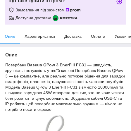
Що таке купити з Пром?
Замовлення під захистом
Доступна доставка
Опис
Характеристики
Доставка
Оплата
Умови п
Опис
Повербанк
Baseus QPow 3 EnerFill FC31
— швидкість,
зручність і потужність у твоїй кишені Повербанк Baseus QPow
3 — це компактне, але реально потужне рішення для зарядки
смартфонів, планшетів, навушників і навіть частини ноутбуків.
Модель Baseus QPow 3 EnerFill FC31 з ємністю 10000mAh та
швидкою зарядкою 45W створена для тих, хто не хоче чекати
біля розетки та цінує мобільність. Вбудовані кабелі USB-C та
iP роблять цей повербанк максимально зручним — нічого не
потрібно носити окремо.