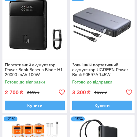
Портативний акумулятор
Зовнішній портативний
Power Bank Baseus Blade H1
акумулятор UGREEN Power
20000 mAh 100W
Bank 90597A 145W
25000mAh + Type-C кабель
Готово до відправки
Готово до відправки
2 700
3 300
₴
₴
3 500 ₴
4 250 ₴
Купити
Купити
–21%
–19%