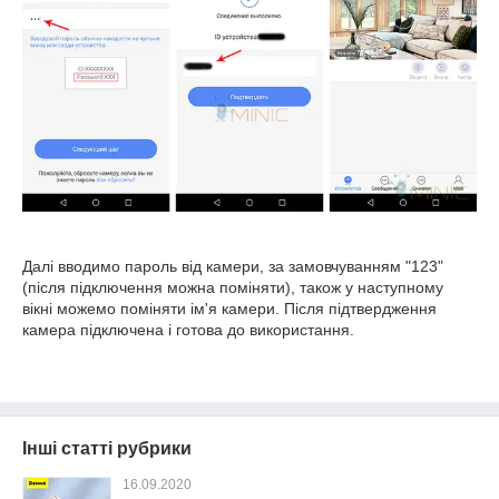
Далі вводимо пароль від камери, за замовчуванням "123"
(після підключення можна поміняти), також у наступному
вікні можемо поміняти ім'я камери. Після підтвердження
камера підключена і готова до використання.
Інші статті рубрики
16.09.2020