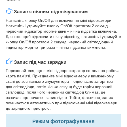
Запис з нічним підсвічуванням
Натисніть кнопку On/Off для включення міні відеокамери.
Натисніть і утримуйте кнопку On/Off протягом 2 секунд –
червоний індикатор моргне двічі – нічна підсвітка включена.
Для того щоб відключити нічну підсвітку, натисніть і утримуйте
кнопку On/Off протягом 2 секунд, червоний світлодіодний
індикатор моргне три рази – нічна підсвітка вимкнена.
Запис під час зарядки
Переконайтеся, що в міні відеореєстратор вставлена робоча
карта пам'яті. Приєднайте міні відеокамеру у вимкненому
стані до зовнішнього акумулятора – одночасно загоряться
два світлодіоди, потім кілька секунд буде горіти червоний
світлодіод, після чого червоний світлодіод блимає, це
означає, що почався запис відео. Тобто, фактично, запис
починається автоматично при підключенні міні відеокамери
до зарядного пристрою.
Режим
фотографування