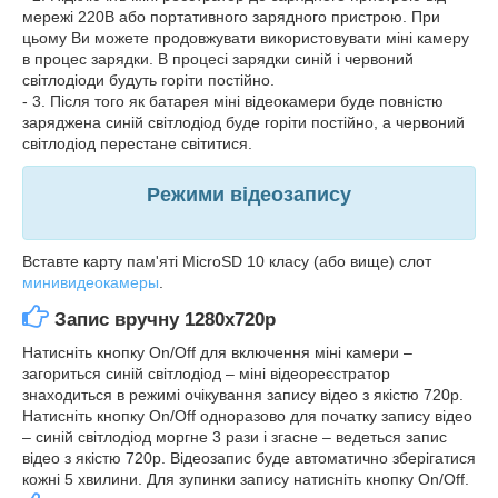
мережі 220В або портативного зарядного пристрою. При
цьому Ви можете продовжувати використовувати міні камеру
в процес зарядки. В процесі зарядки синій і червоний
світлодіоди будуть горіти постійно.
- 3. Після того як батарея міні відеокамери буде повністю
заряджена синій світлодіод буде горіти постійно, а червоний
світлодіод перестане світитися.
Режими відеозапису
Вставте карту пам'яті MicroSD 10 класу (або вище) слот
минивидеокамеры
.
Запис вручну
1280x720p
Натисніть кнопку On/Off для включення міні камери –
загориться синій світлодіод – міні відеореєстратор
знаходиться в режимі очікування запису відео з якістю 720p.
Натисніть кнопку On/Off одноразово для початку запису відео
– синій світлодіод моргне 3 рази і згасне – ведеться запис
відео з якістю 720p. Відеозапис буде автоматично зберігатися
кожні 5 хвилини. Для зупинки запису натисніть кнопку On/Off.