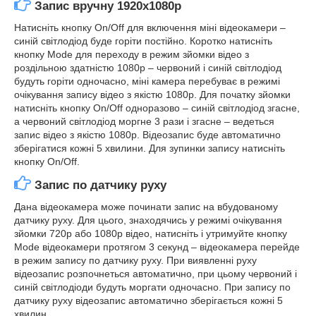
Запис вручну
1920x1080p
Натисніть кнопку On/Off для включення міні відеокамери –
синій світлодіод буде горіти постійно. Коротко натисніть
кнопку Mode для переходу в режим зйомки відео з
роздільною здатністю 1080p – червоний і синій світлодіод
будуть горіти одночасно, міні камера перебуває в режимі
очікування запису відео з якістю 1080p. Для початку зйомки
натисніть кнопку On/Off одноразово – синій світлодіод згасне,
а червоний світлодіод моргне 3 рази і згасне – ведеться
запис відео з якістю 1080p. Відеозапис буде автоматично
зберігатися кожні 5 хвилини. Для зупинки запису натисніть
кнопку On/Off.
Запис по датчику руху
Дана відеокамера може починати запис на вбудованому
датчику руху. Для цього, знаходячись у режимі очікування
зйомки 720p або 1080p відео, натисніть і утримуйте кнопку
Mode відеокамери протягом 3 секунд – відеокамера перейде
в режим запису по датчику руху. При виявленні руху
відеозапис розпочнеться автоматично, при цьому червоний і
синій світлодіоди будуть моргати одночасно. При запису по
датчику руху відеозапис автоматично зберігається кожні 5
хвилин.