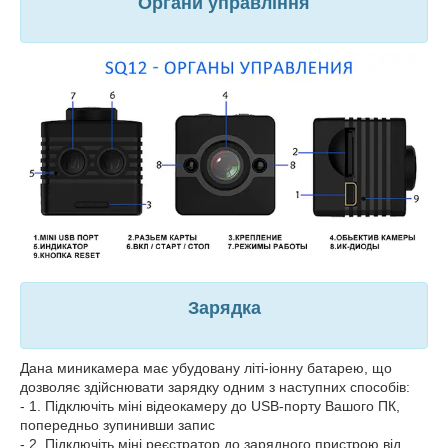
Органи управління
Зарядка
Дана миникамера має убудовану літі-іонну батарею, що
дозволяє здійснювати зарядку одним з наступних способів:
- 1. Підключіть міні відеокамеру до USB-порту Вашого ПК,
попередньо зупинивши запис
- 2. Підключіть міні реєстратор до зарядного пристрою від