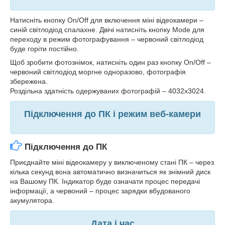
Натисніть кнопку On/Off для включення міні відеокамери –
синій світлодіод спалахне. Двічі натисніть кнопку Mode для
переходу в режим фотографування – червоний світлодіод
буде горіти постійно.
Щоб зробити фотознімок, натисніть один раз кнопку On/Off –
червоний світлодіод моргне одноразово, фотографія
збережена.
Роздільна здатність одержуваних фотографій – 4032х3024.
Підключення до ПК і режим веб-камери
Підключення до ПК
Приєднайте міні відеокамеру у виключеному стані ПК – через
кілька секунд вона автоматично визначиться як знімний диск
на Вашому ПК. Індикатор буде означати процес передачі
інформації, а червоний – процес зарядки вбудованого
акумулятора.
Дата і час