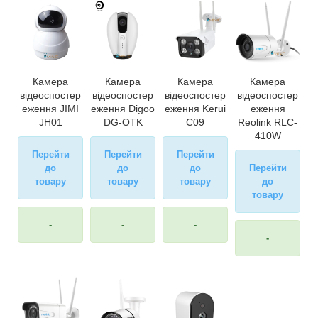
Камера
Камера
Камера
Камера
відеоспостер
відеоспостер
відеоспостер
відеоспостер
еження JIMI
еження Digoo
еження Kerui
еження
JH01
DG-OTK
C09
Reolink RLC-
410W
Перейти
Перейти
Перейти
до
до
до
Перейти
товару
товару
товару
до
товару
-
-
-
-