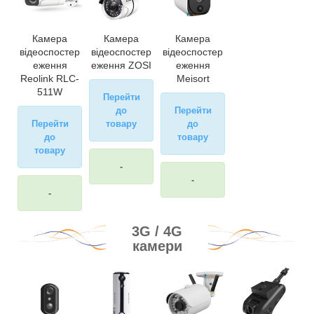
Камера
Камера
Камера
відеоспостер
відеоспостер
відеоспостер
еження
еження ZOSI
еження
Reolink RLC-
Meisort
511W
Перейти
до
Перейти
Перейти
товару
до
до
товару
товару
-
-
-
3G / 4G
камери