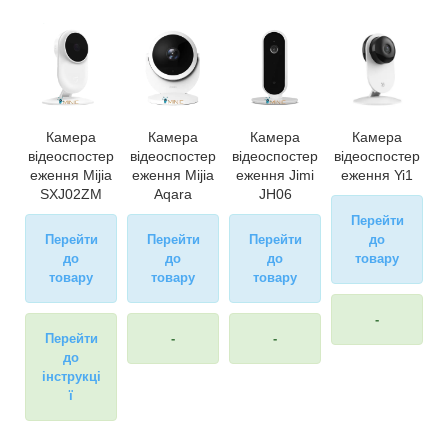
Камера
Камера
Камера
Камера
відеоспостер
відеоспостер
відеоспостер
відеоспостер
еження Mijia
еження Mijia
еження Jimi
еження Yi1
SXJ02ZM
Aqara
JH06
Перейти
Перейти
Перейти
Перейти
до
до
до
до
товару
товару
товару
товару
-
Перейти
-
-
до
інструкці
ї