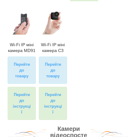
Wi-Fi IP міні
Wi-Fi IP міні
камера MD91
камера C3
Перейти
Перейти
до
до
товару
товару
Перейти
Перейти
до
до
інструкці
інструкці
ї
ї
Камери
відеоспосте