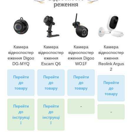
реження
Камера
Камера
Камера
Камера
відеоспостер
відеоспостер
відеоспостер
відеоспостер
еження Digoo
еження
еження Digoo
еження
DG-MYQ
Escam Q6
WO1F
Reolink Argus
2
Перейти
Перейти
Перейти
до
до
до
Перейти
товару
товару
товару
до
товару
Перейти
Перейти
-
до
до
-
інструкці
інструкці
ї
ї