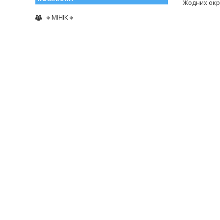
Жодних окре
🔸МІНІК🔸