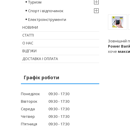
Туризм
Спорт і відпочинок
Електроінструменти
НОВИНИ
СТАТТІ
Зовнішній п
О НАС
Power Ban
ВІДГУКИ
хоче
макси
ДОСТАВКА І ОПЛАТА
Графік роботи
Понеділок
09:30
17:30
Вівторок
09:30
17:30
Середа
09:30
17:30
Четвер
09:30
17:30
Пʼятниця
09:30
17:30