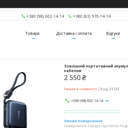
+380 (98) 602-14-14
+380 (63) 970-14-14
Товари
Доставка і оплата
Відгуки
Зовнішній портативний акумулят
кабелем
2 550 ₴
Немає в наявності
Код:
21133
+380 (98) 602-14-14
повернення товару протягом 14 д