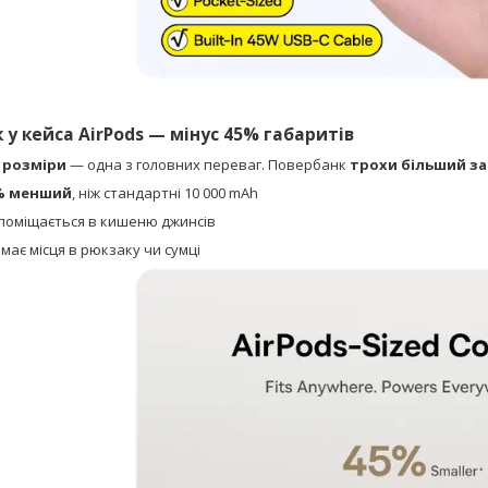
к у кейса AirPods — мінус 45% габаритів
 розміри
— одна з головних переваг. Повербанк
трохи більший за 
% менший
, ніж стандартні 10 000 mAh
 поміщається в кишеню джинсів
має місця в рюкзаку чи сумці