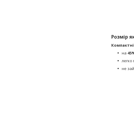
Розмір я
Компактні
на
45
легко
не зай