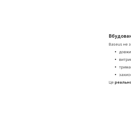
Вбудован
Baseus не 
довжи
витри
трима
захис
Це
реально