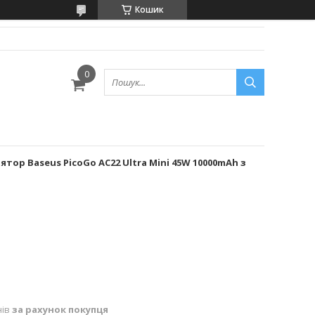
Кошик
ор Baseus PicoGo AC22 Ultra Mini 45W 10000mAh з
нів
за рахунок покупця