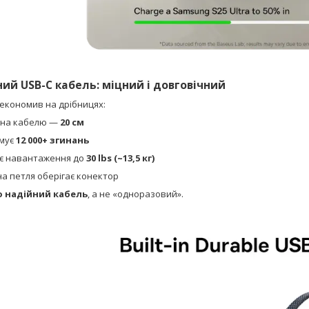
ий USB-C кабель: міцний і довговічний
зекономив на дрібницях:
на кабелю —
20 см
мує
12 000+ згинань
є навантаження до
30 lbs (~13,5 кг)
на петля оберігає конектор
 надійний кабель
, а не «одноразовий».