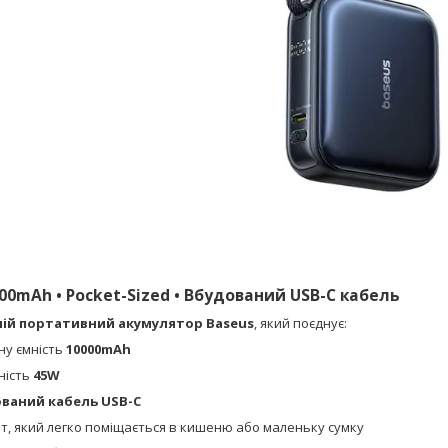
000mAh • Pocket-Sized • Вбудований USB-C кабель
ій портативний акумулятор Baseus
, який поєднує:
ну ємність
10000mAh
ність
45W
ваний кабель USB-C
т, який легко поміщається в кишеню або маленьку сумку