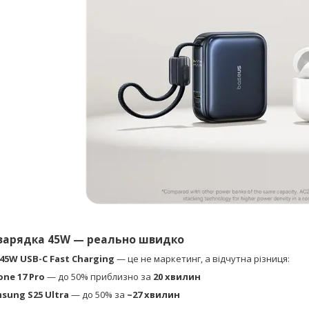
зарядка 45W — реально швидко
45W USB-C Fast Charging
— це не маркетинг, а відчутна різниця:
one 17 Pro
— до 50% приблизно за
20 хвилин
sung S25 Ultra
— до 50% за
~27 хвилин