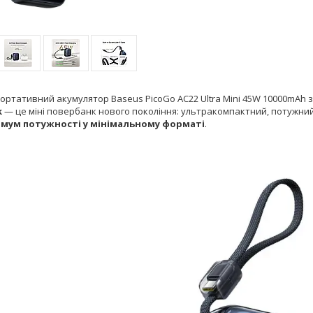
ортативний акумулятор Baseus PicoGo AC22 Ultra Mini 45W 10000mAh 
k
— це міні повербанк нового покоління: ультракомпактний, потужний 
мум потужності у мінімальному форматі
.