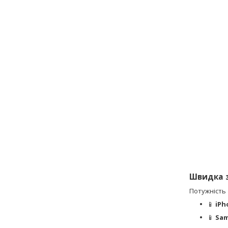
Швидка 
Потужність
📱
iPh
📱
Sam