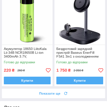
Акумулятор 18650 LiitoKala
Бездротовий зарядний
Lii-34B NCR18650B Li-ion
пристрій Baseus EnerFill
3400mAh 3.7V,
FS41 3in1 з охолодженням
максимальний струм 10A,
Black (P10281904123-01)
Готово до відправки
Готово до відправки
перезаряджуваний
220
1 750
₴
₴
260 ₴
2 050 ₴
Купити
Купити
Показати ще