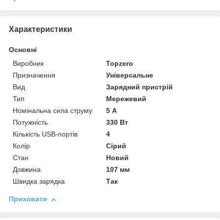
Характеристики
Основні
Виробник
Topzero
Призначення
Універсальне
Вид
Зарядний пристрій
Тип
Мережевий
Номінальна сила струму
5 А
Потужність
330 Вт
Кількість USB-портів
4
Колір
Сірий
Стан
Новий
Довжина
107 мм
Швидка зарядка
Так
Приховати