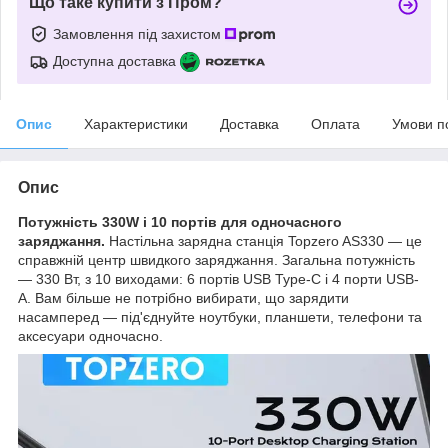
Що таке купити з Пром?
Замовлення під захистом
Доступна доставка
Опис
Характеристики
Доставка
Оплата
Умови п
Опис
Потужність 330W і 10 портів для одночасного
заряджання.
Настільна зарядна станція Topzero AS330 — це
справжній центр швидкого заряджання. Загальна потужність
— 330 Вт, з 10 виходами: 6 портів USB Type-C і 4 порти USB-
A. Вам більше не потрібно вибирати, що зарядити
насамперед — під'єднуйте ноутбуки, планшети, телефони та
аксесуари одночасно.