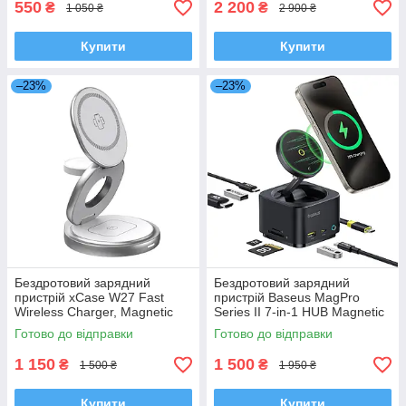
550
2 200
₴
₴
1 050 ₴
2 900 ₴
Купити
Купити
–23%
–23%
Бездротовий зарядний
Бездротовий зарядний
пристрій xCase W27 Fast
пристрій Baseus MagPro
Wireless Charger, Magnetic
Series II 7-in-1 HUB Magnetic
MagSafe 3 в 1 для iPhone
Wireless Charging 15W
Готово до відправки
Готово до відправки
1 150
1 500
₴
₴
1 500 ₴
1 950 ₴
Купити
Купити