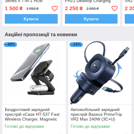
Series II 7-in-1 HUB
FH21 Desktop Charging
VR2
Magnetic Wireless
Station 4C+2U 120W Black
(C02
1 500
2 250
2 2
₴
₴
1 950 ₴
2 550 ₴
Charging 15W
вбуд
Купити
Купити
Акційні пропозиції та новинки
–48%
–24%
Бездротовий зарядний
Автомобільний зарядний
пристрій xCase HT-537 Fast
пристрій Baseus PrimeTrip
Wireless Charger, Magnetic
VR2 Max 240W (3C+U)
MagSafe 3 в 1 для iPhone
(C02067) Cosmic Black + 2
Готово до відправки
Готово до відправки
вбудовані кабелі USB-C