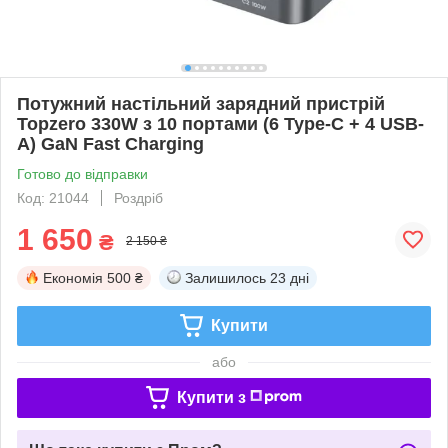
Потужний настільний зарядний пристрій
Topzero 330W з 10 портами (6 Type-C + 4 USB-
A) GaN Fast Charging
Готово до відправки
Код: 21044
Роздріб
1 650
₴
2 150 ₴
Економія
500 ₴
Залишилось
23 дні
Купити
або
Купити з