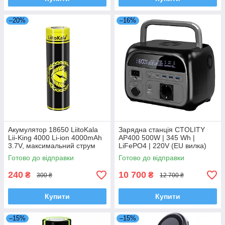
–20%
–16%
Акумулятор 18650 LiitoKala
Зарядна станція CTOLITY
Lii-King 4000 Li-ion 4000mAh
AP400 500W | 345 Wh |
3.7V, максимальний струм
LiFePO4 | 220V (EU вилка)
12A, перезаряджуваний
Готово до відправки
Готово до відправки
240
10 700
₴
₴
300 ₴
12 700 ₴
Купити
Купити
–15%
–15%