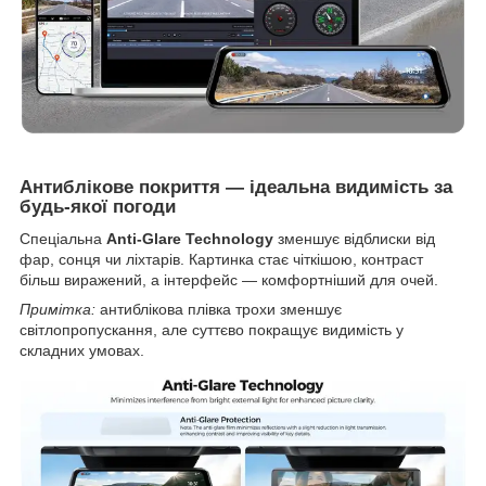
Антиблікове покриття — ідеальна видимість за
будь-якої погоди
Спеціальна
Anti-Glare Technology
зменшує відблиски від
фар, сонця чи ліхтарів. Картинка стає чіткішою, контраст
більш виражений, а інтерфейс — комфортніший для очей.
Примітка:
антиблікова плівка трохи зменшує
світлопропускання, але суттєво покращує видимість у
складних умовах.