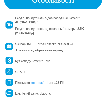
Роздільна здатність відео передньої камери:
4К (3840x2160p)
Роздільна здатність відео задньої камери:
2.5K
(2560x1440p)
Сенсорний IPS екран високої чіткості
12"
3 режими відображення екрану
Кут огляду камери:
150°
GPS:
є
Підтримка
карт пам'яті
:
до 128 Гб
Циклічний запис відео
: є