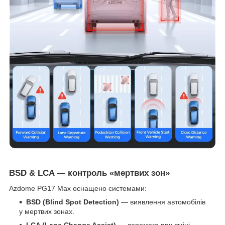
BSD & LCA — контроль «мертвих зон»
Azdome PG17 Max оснащено системами:
BSD (Blind Spot Detection)
— виявлення автомобілів
у мертвих зонах.
LCA (Lane Change Assist)
— допомога при зміні