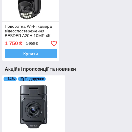
Поворотна Wi-Fi камера
відеоспостереження
BESDER A20H 10MP 4К,
що стежить за об'єктом |
1 750
₴
1 950 ₴
Дві лінзи | ONVIF | IP66
Купити
Акційні пропозиції та новинки
–14%
Подарунок