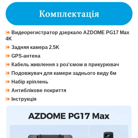
В
идеорегистратор дзеркало
AZDOME PG17 Max
4K
З
адняя камера 2.5K
GPS-антена
Кабель живлення з роз'ємом в прикурювач
Подовжувач для камери заднього виду 6м
Набір кріплень
Антиблікове покриття
Інструкція