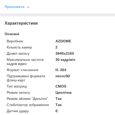
Приховати
Характеристики
Основні
Виробник
AZDOME
Кількість камер
2
Дозвіл запису
3840х2160
Максимальна частота
30 кадрів/с
кадрів відео
Формат стиснення
H. 264
Підтримувані формати
microSD
флеш-карт
Тип матриці
CMOS
Режим запису
Циклічна
Режим зйомки "День/ніч"
Так
Стабілізатор зображення
Так
Датчик удару
Є