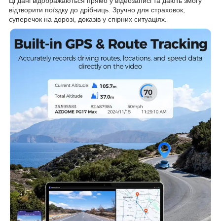
Ці дані відображаються прямо у відеозаписі та дають змогу
відтворити поїздку до дрібниць. Зручно для страховок,
суперечок на дорозі, доказів у спірних ситуаціях.