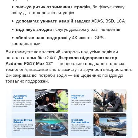
знижує ризик отримання штрафів
, бо фіксує кожну
вашу дію та дорожню ситуацію
допомагає уникати аварій
завдяки ADAS, BSD, LCA
відлякує злодіїв
і слугує доказом у разі інцидентів
зберігає ваші подорожі
у 4K якості з GPS-
координатами
Ви отримуєте комплексний контроль над усіма подіями
навколо автомобіля 24/7.
Дзеркало відеореєстратор
Azdome PG17 Max 12"
— це ідеальне поєднання топових
технологій, максимального захисту та зручності використання.
Він закриває всі потреби водія — від щоденних поїздок до
тривалих подорожей.