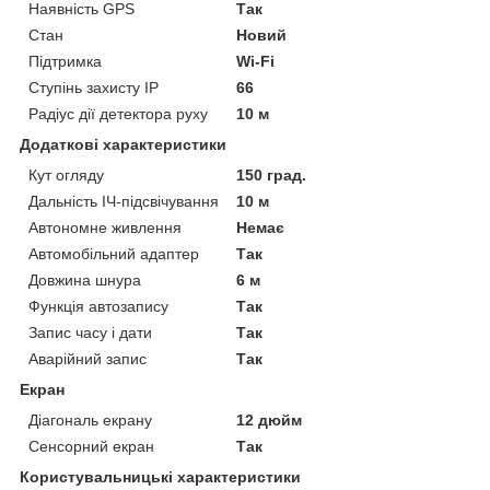
Наявність GPS
Так
Стан
Новий
Підтримка
Wi-Fi
Ступінь захисту IP
66
Радіус дії детектора руху
10 м
Додаткові характеристики
Кут огляду
150 град.
Дальність ІЧ-підсвічування
10 м
Автономне живлення
Немає
Автомобільний адаптер
Так
Довжина шнура
6 м
Функція автозапису
Так
Запис часу і дати
Так
Аварійний запис
Так
Екран
Діагональ екрану
12 дюйм
Сенсорний екран
Так
Користувальницькі характеристики