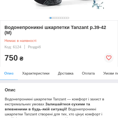
Водонепроникні шкарпетки Tanzant р.39-42
(M)
Немає в наявності
Код: 6124
Роздріб
750
₴
Опис
Характеристики
Доставка
Оплата
Умови п
Опис
Водонепроникні шкарпетки Tanzant — комфорт і захист в
екстремальних умовах
Залишайтеся сухими та
впевненими в будь-якій ситуації!
Водонепроникні
шкарпетки Tanzant створені для тих, хто цінує комфорт і