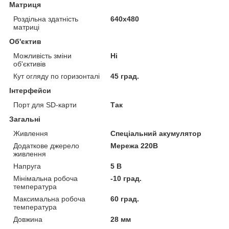
Матриця
Роздільна здатність
640x480
матриці
Об'єктив
Можливість зміни
Ні
об'єктивів
Кут огляду по горизонталі
45 град.
Інтерфейси
Порт для SD-карти
Так
Загальні
Живлення
Спеціальний акумулятор
Додаткове джерело
Мережа 220В
живлення
Напруга
5 В
Мінімальна робоча
-10 град.
температура
Максимальна робоча
60 град.
температура
Довжина
28 мм