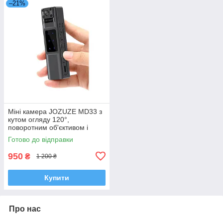
–21%
Міні камера JOZUZE MD33 з
кутом огляду 120°,
поворотним об'єктивом і
автономною роботою до 5
Готово до відправки
годин
950
₴
1 200 ₴
Купити
Про нас