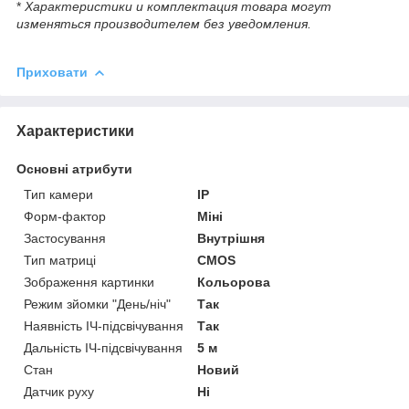
*
Характеристики и комплектация товара могут
изменяться производителем без уведомления.
Приховати
Характеристики
Основні атрибути
Тип камери
IP
Форм-фактор
Міні
Застосування
Внутрішня
Тип матриці
CMOS
Зображення картинки
Кольорова
Режим зйомки "День/ніч"
Так
Наявність ІЧ-підсвічування
Так
Дальність ІЧ-підсвічування
5 м
Стан
Новий
Датчик руху
Ні