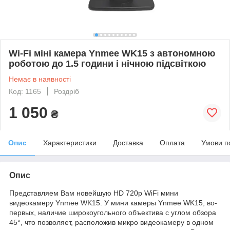
Wi-Fi міні камера Ynmee WK15 з автономною
роботою до 1.5 години і нічною підсвіткою
Немає в наявності
Код: 1165
Роздріб
1 050
₴
Опис
Характеристики
Доставка
Оплата
Умови п
Опис
Представляем Вам новейшую HD 720p WiFi мини
видеокамеру Ynmee WK15. У мини камеры Ynmee WK15, во-
первых, наличие широкоугольного объектива с углом обзора
45°, что позволяет, расположив микро видеокамеру в одном