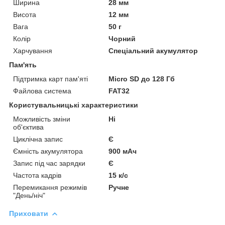
Ширина
28 мм
Висота
12 мм
Вага
50 г
Колір
Чорний
Харчування
Спеціальний акумулятор
Пам'ять
Підтримка карт пам'яті
Micro SD до 128 Гб
Файлова система
FAT32
Користувальницькі характеристики
Можливість зміни
Ні
об'єктива
Циклічна запис
Є
Ємність акумулятора
900 мАч
Запис під час зарядки
Є
Частота кадрів
15 к/с
Перемикання режимів
Ручне
"День/ніч"
Приховати