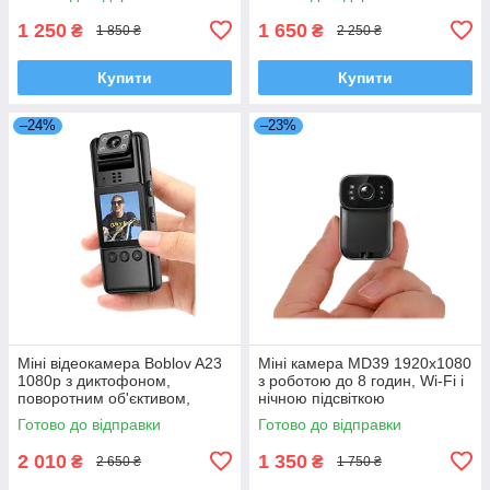
1 250
1 650
₴
₴
1 850 ₴
2 250 ₴
Купити
Купити
–24%
–23%
Міні відеокамера Boblov A23
Міні камера MD39 1920x1080
1080p з диктофоном,
з роботою до 8 годин, Wi-Fi і
поворотним об'єктивом,
нічною підсвіткою
дисплеєм, кутом огляду 120°
Готово до відправки
Готово до відправки
2 010
1 350
₴
₴
2 650 ₴
1 750 ₴