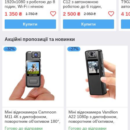
1920x1080 з роботою до 8
C12 з автономною
T9G2
годин, Wi-Fi і нічною
роботою до 6 годин,
авто
підсвіткою
датчиком руху і нічним
року
1 350
2 500
4 1
₴
₴
1 750 ₴
2 950 ₴
підсвічуванням
Купити
Купити
Акційні пропозиції та новинки
–32%
–27%
Міні відеокамера Camnoon
Міні відеокамера Vandlion
M11 4К з диктофоном,
A22 1080p з диктофоном,
поворотним об'єктивом 180°,
поворотним об'єктивом,
дисплеєм
дисплеєм, кутом огляду 120°
Готово до відправки
Готово до відправки