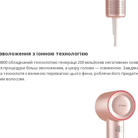
зволоження з іонною технологією
00 обладнаний технологією генерації 200 мільйонів негативних іонів,
ля процедури більш зволоженим, а шкіру голови — освіженою. Завдяк
на технологія є великою перевагою цього фена, роблячи його придат
м волоссям.