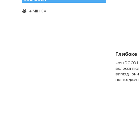
🔸МІНІК🔸
Глибоке 
Фен DOCO H8
волосся піс
вигляд. Іон
пошкоджени