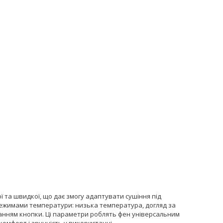
 та швидкої, що дає змогу адаптувати сушіння під
 режимами температури: низька температура, догляд за
канням кнопки. Ці параметри роблять фен універсальним
комфорт і зручність у використанні