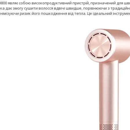
800 являє собою високопродуктивний пристрій, призначений для швид
 яка дає змогу сушити волосся вдвічі швидше, порівнюючи з традиці
інімізуючи ризик його пошкодження від тепла. Це ідеальний інструмент