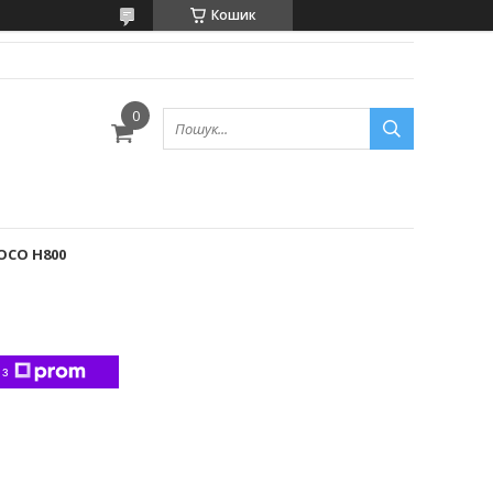
Кошик
DOCO H800
 з