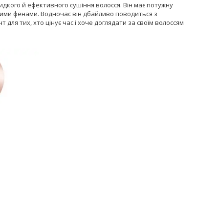
кого й ефективного сушіння волосся. Він має потужну
йними фенами. Водночас він дбайливо поводиться з
 для тих, хто цінує час і хоче доглядати за своїм волоссям