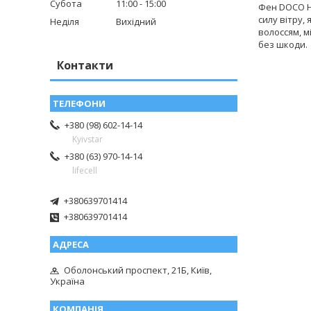
Субота
11:00
15:00
Фен DOCO H
силу вітру,
Неділя
Вихідний
волоссям, м
без шкоди.
Контакти
+380 (98) 602-14-14
Kyivstar
+380 (63) 970-14-14
lifecell
+380639701414
+380639701414
Оболонський проспект, 21Б, Київ,
Україна