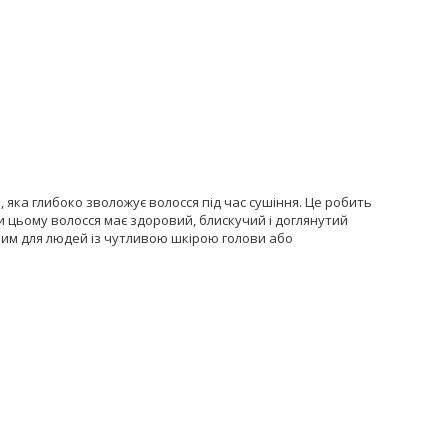
 яка глибоко зволожує волосся під час сушіння. Це робить
и цьому волосся має здоровий, блискучий і доглянутий
ним для людей із чутливою шкірою голови або