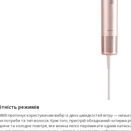
ітність режимів
00 пропонує користувачам вибір із двох швидкостей вітру — низької
ні потреби та тип волосся. Крім того, пристрій обладнаний чотирма
гаряче та холодне повітря, яке можна легко перемикати одним натис
м для створення різних зачісок і догляду за волоссям, забезпечуючи 