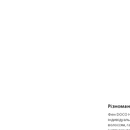
Різноман
Фен DOCO H8
індивідуаль
волоссям, 
інструменто