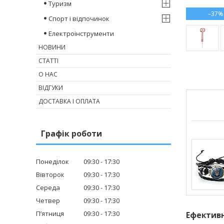
Туризм
–37%
Спорт і відпочинок
Електроінструменти
НОВИНИ
СТАТТІ
О НАС
ВІДГУКИ
ДОСТАВКА І ОПЛАТА
Графік роботи
Понеділок
09:30
17:30
Вівторок
09:30
17:30
Середа
09:30
17:30
Четвер
09:30
17:30
Пʼятниця
09:30
17:30
Ефективн