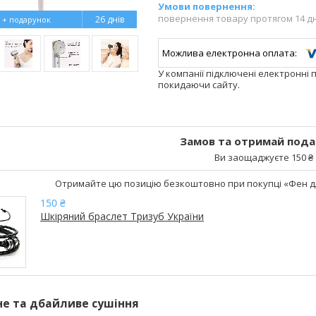
повернення товару протягом 14 д
26 днів
У компанії підключені електронні 
покидаючи сайту.
Замов та отримай пода
Ви заощаджуєте 150 ₴
Отримайте цю позицію безкоштовно при покупці «Фен для
150 ₴
Шкіряний браслет Тризуб України
е та дбайливе сушіння