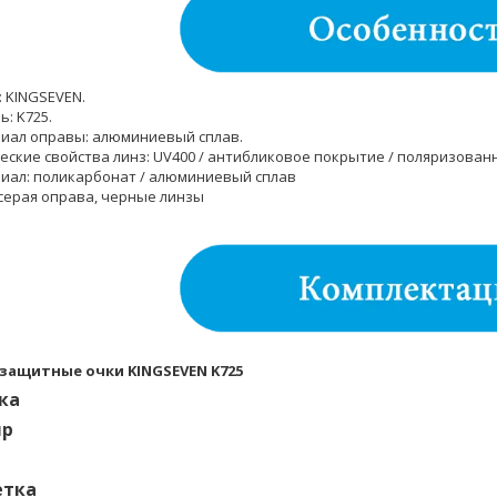
: KINGSEVEN.
: K725.
иал оправы: алюминиевый сплав.
еские свойства линз: UV400 / антибликовое покрытие / поляризован
иал: поликарбонат / алюминиевый сплав
 серая оправа, черные линзы
защитные очки KINGSEVEN K725
ка
яр
етка