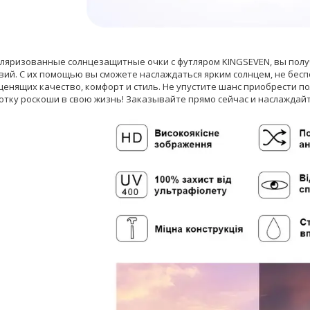
ляризованные солнцезащитные очки с футляром KINGSEVEN, вы получа
вий. С их помощью вы сможете наслаждаться ярким солнцем, не беспо
 ценящих качество, комфорт и стиль. Не упустите шанс приобрести 
отку роскоши в свою жизнь! Заказывайте прямо сейчас и наслажда