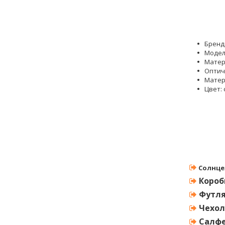
Бренд
Модель
Матер
Оптич
Матер
Цвет:
Солнце
Короб
Футл
Чехол
Салф