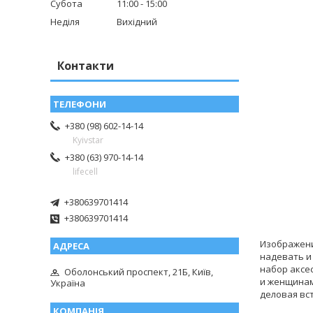
Субота
11:00
15:00
Неділя
Вихідний
Контакти
+380 (98) 602-14-14
Kyivstar
+380 (63) 970-14-14
lifecell
+380639701414
+380639701414
Изображени
надевать и
набор аксе
Оболонський проспект, 21Б, Київ,
и женщинам
Україна
деловая вс