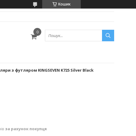
Кошик
яри з футляром KINGSEVEN K725 Silver Black
нів
за рахунок покупця