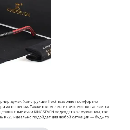
нир дужек (конструкция flex) позволяет комфортно
и их ношении. Также в комплекте с очками поставляется
нцезащитные очки KINGSEVEN подходят как мужчинам, так
ль K725 идеально подойдет для любой ситуации — будь то