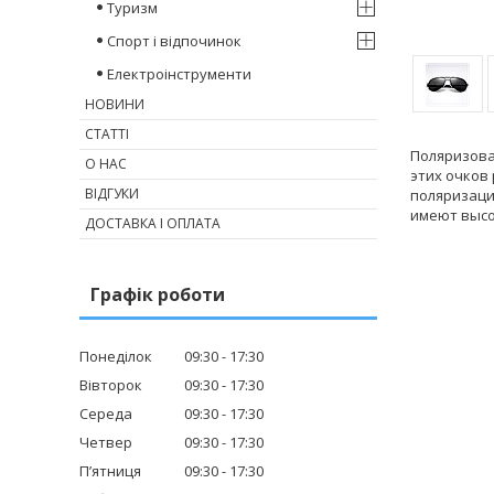
Туризм
Спорт і відпочинок
Електроінструменти
НОВИНИ
СТАТТІ
Поляризова
О НАС
этих очков
ВІДГУКИ
поляризаци
имеют высо
ДОСТАВКА І ОПЛАТА
Графік роботи
Понеділок
09:30
17:30
Вівторок
09:30
17:30
Середа
09:30
17:30
Четвер
09:30
17:30
Пʼятниця
09:30
17:30