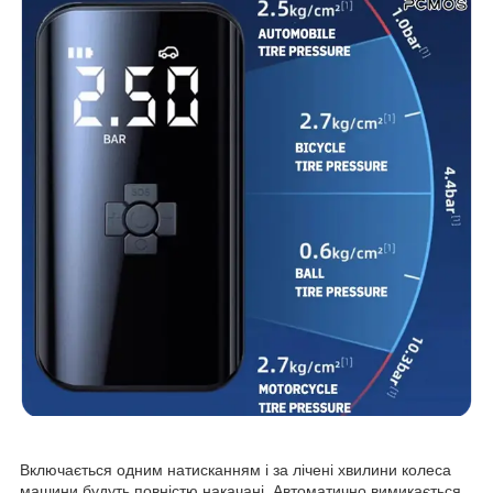
Включається одним натисканням і за лічені хвилини колеса
машини будуть повністю накачані. Автоматично вимикається