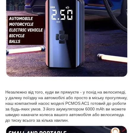
Незалежно від того, куди ви прямуєте - у похід на велосипеді,
у далеку поїздку на автомобілі або просто в міську прогулянку,
наш компактний насос моделі PCMOS AC1 готовий до роботи
за будь-яких умов. З його акумулятором 6000 mAh ви можете
швидко накачати колеса вашого автомобіля або велосипеда
до тиску всього за кілька хвилин.