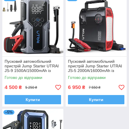
Пусковий автомобільний
Пусковий автомобільний
пристрій Jump Starter UTRAI
пристрій Jump Starter UTRAI
JS-9 1500А/15000mAh із
JS-5 2000А/16000mAh із
вбудованим компресором
вбудованим компресором
Готово до відправки
Готово до відправки
для підкачування шин 150
для підкачування шин 150
PSI
PSI
4 500
6 950
₴
₴
5 250 ₴
7 550 ₴
Купити
Купити
–5%