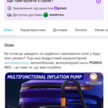
Що таке купити з Пром?
Замовлення під захистом
Доступна доставка
Опис
Характеристики
Доставка
Оплата
Умови п
Опис
Ви готові до швидкого та надійного накачування коліс у будь-
яких умовах? Тоді наш бездротовий акумуляторний
автокомпресор
, автомобільний, велосипедний насос
PCMOS
AC1
– це саме те, що вам потрібно!