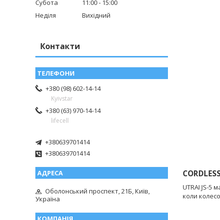
Субота
11:00
15:00
Неділя
Вихідний
Контакти
+380 (98) 602-14-14
Kyivstar
+380 (63) 970-14-14
lifecell
+380639701414
+380639701414
CORDLESS
UTRAI JS-5 
Оболонський проспект, 21Б, Київ,
коли колесо
Україна