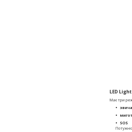
LED Ligh
Має три ре
звича
миго
SOS
Потужні