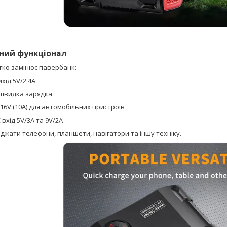
ний функціонал
гко замінює павербанк:
хід 5V/2.4A
 швидка зарядка
16V (10A) для автомобільних пристроїв
 вхід 5V/3A та 9V/2A
жати телефони, планшети, навігатори та іншу техніку.