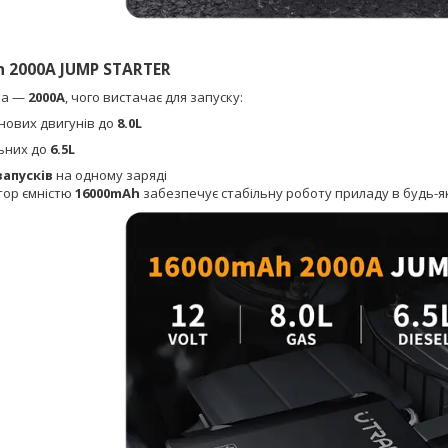
 2000A JUMP STARTER
ла —
2000А
, чого вистачає для запуску:
нових двигунів до
8.0L
ьних до
6.5L
запусків
на одному заряді
тор ємністю
16000mAh
забезпечує стабільну роботу приладу в будь-як