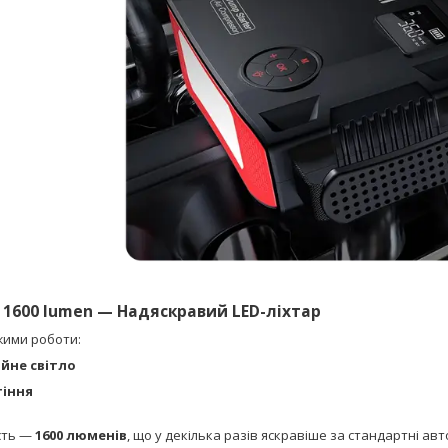
t 1600 lumen — Надяскравий LED-ліхтар
жими роботи:
йне світло
тіння
сть —
1600 люменів
, що у декілька разів яскравіше за стандартні авто