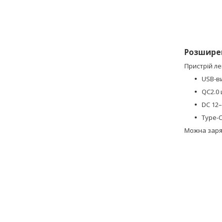
Розшире
Пристрій ле
USB-ви
QC2.0
DC 12–
Type-C
Можна заряд