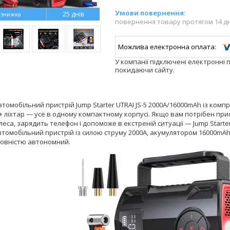
25 днів
повернення товару протягом 14 д
У компанії підключені електронні 
покидаючи сайту.
томобільний пристрій Jump Starter UTRAI JS-5 2000А/16000mAh із комп
 ліхтар — усе в одному компактному корпусі. Якщо вам потрібен прис
леса, зарядить телефон і допоможе в екстреній ситуації — Jump Start
томобільний пристрій із силою струму 2000А, акумулятором 16000mAh
 повністю автономний.