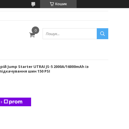
Кошик
й Jump Starter UTRAI JS-5 2000А/16000mAh із
ідкачування шин 150 PSI
 з