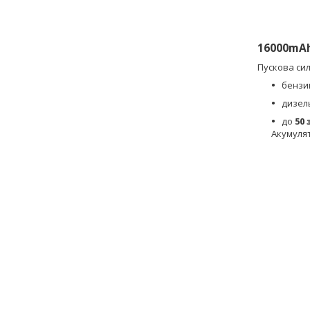
16000mAh
Пускова си
бензи
дизел
до
50 
Акумуля