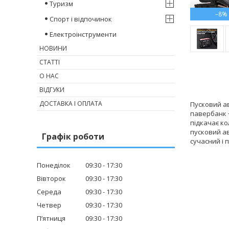
Туризм
–8%
Спорт і відпочинок
Електроінструменти
НОВИНИ
СТАТТІ
О НАС
ВІДГУКИ
ДОСТАВКА І ОПЛАТА
Пусковий ав
павербанк +
підкачає ко
пусковий ав
Графік роботи
сучасний і
Понеділок
09:30
17:30
Вівторок
09:30
17:30
Середа
09:30
17:30
Четвер
09:30
17:30
Пʼятниця
09:30
17:30