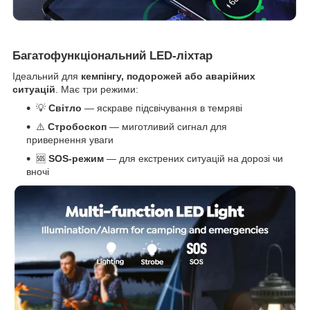
Багатофункціональний LED-ліхтар
Ідеальний для
кемпінгу, подорожей або аварійних
ситуацій
. Має три режими:
💡
Світло
— яскраве підсвічування в темряві
⚠️
Стробоскоп
— миготливий сигнал для
привернення уваги
🆘
SOS-режим
— для екстрених ситуацій на дорозі чи
вночі