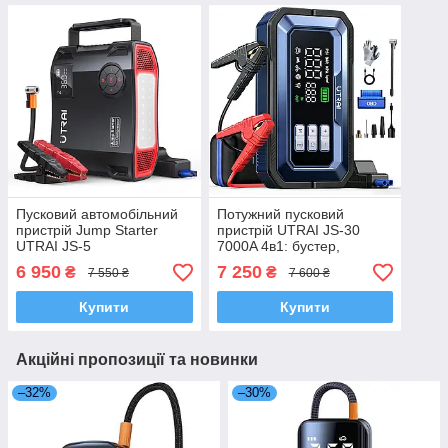
Пусковий автомобільний
Потужний пусковий
пристрій Jump Starter
пристрій UTRAI JS-30
UTRAI JS-5
7000A 4в1: бустер,
2000А/16000mAh із
компресор 150 PSI,
6 950
7 250
₴
₴
7 550 ₴
7 600 ₴
вбудованим компресором
повербанк, LED ліхтар
для підкачування шин 150
2000 lm
Купити
Купити
PSI
Акційні пропозиції та новинки
–32%
–30%