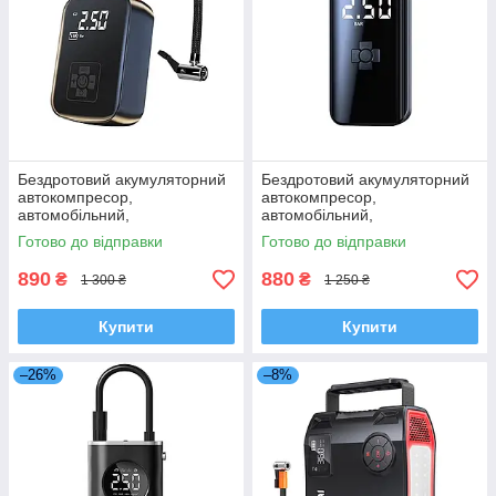
Бездротовий акумуляторний
Бездротовий акумуляторний
автокомпресор,
автокомпресор,
автомобільний,
автомобільний,
велосипедний насос CZK-
велосипедний насос PCMOS
Готово до відправки
Готово до відправки
006
AC1
890
880
₴
₴
1 300 ₴
1 250 ₴
Купити
Купити
–26%
–8%