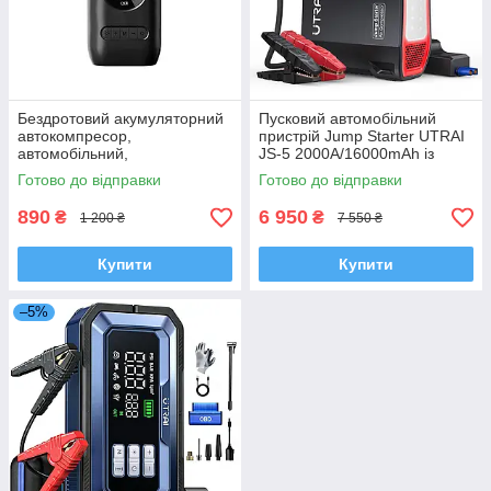
Бездротовий акумуляторний
Пусковий автомобільний
автокомпресор,
пристрій Jump Starter UTRAI
автомобільний,
JS-5 2000А/16000mAh із
велосипедний насос CZK-
вбудованим компресором
Готово до відправки
Готово до відправки
3668
для підкачування шин 150
PSI
890
6 950
₴
₴
1 200 ₴
7 550 ₴
Купити
Купити
–5%