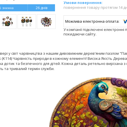
повернення товару протягом 14 д
%
26 днів
У компанії підключені електронні 
покидаючи сайту.
вері у світ чарівництва з нашим дивовижним дерев'яним пазлом "Пав
K114) Чарівність природи в кожному елементі! Висока Якість Дерева
на дотик та безпечного для дітей. Кожна деталь ретельно вирізана 
ть та тривалий термін служби.