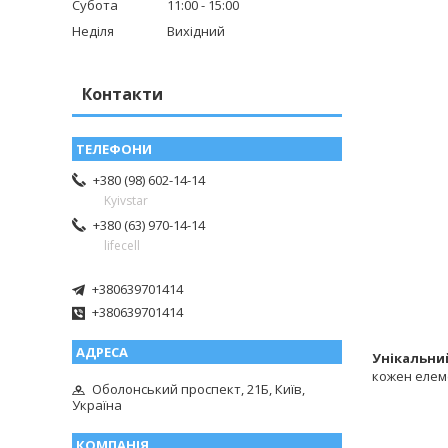
Субота
11:00
15:00
Неділя
Вихідний
Контакти
+380 (98) 602-14-14
Kyivstar
+380 (63) 970-14-14
lifecell
+380639701414
+380639701414
Унікальний
кожен елеме
Оболонський проспект, 21Б, Київ,
Україна