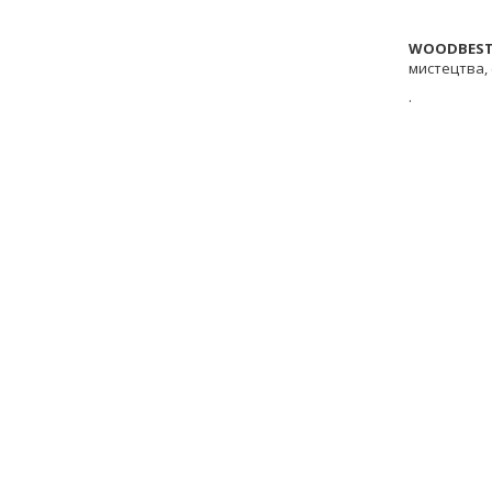
WOODBESTS
мистецтва, 
.