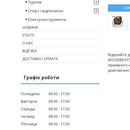
Туризм
–30
Спорт і відпочинок
Електроінструменти
НОВИНИ
СТАТТІ
О НАС
ВІДГУКИ
Відкрийте д
ДОСТАВКА І ОПЛАТА
WOODBESTS (
приємного 
довговічніс
Графік роботи
Понеділок
09:30
17:30
Вівторок
09:30
17:30
Середа
09:30
17:30
Четвер
09:30
17:30
Пʼятниця
09:30
17:30