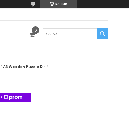
Кошик
" A3 Wooden Puzzle K114
 з