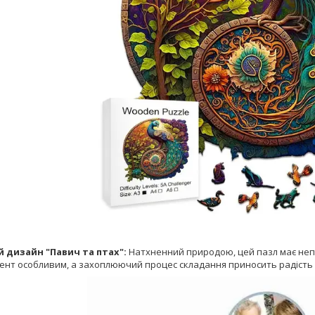
 дизайн "Павич та птах":
Натхненний природою, цей пазл має непо
нт особливим, а захоплюючий процес складання приносить радість як